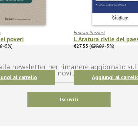
o
Ernesto Preziosi
ei poveri
L' Aratura civile del pae
0
-5%)
€27.55
(
€29.00
-5%)
i alla newsletter per rimanere aggiornato sul
novità!
ungi al carrello
Aggiungi al carrell
Iscriviti