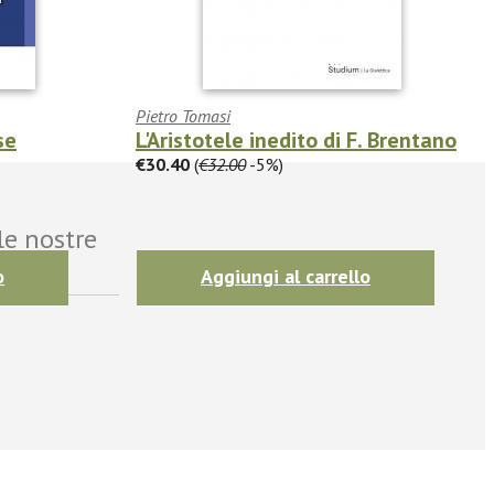
Pietro Tomasi
se
L'Aristotele inedito di F. Brentano
€30.40
(
€32.00
-5%)
le nostre
o
Aggiungi al carrello