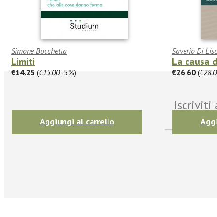
Simone Bocchetta
Saverio Di Lis
Limiti
La causa d
€14.25
(
€15.00
-5%)
€26.60
(
€28.0
Iscrivit
Aggiungi al carrello
Aggi