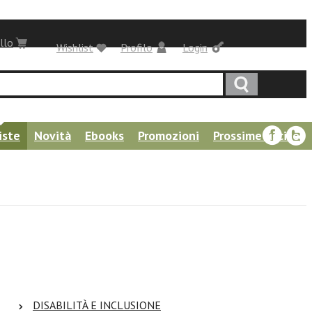
llo
Wishlist
Profilo
Login
iste
Novità
Ebooks
Promozioni
Prossime uscite
DISABILITÀ E INCLUSIONE