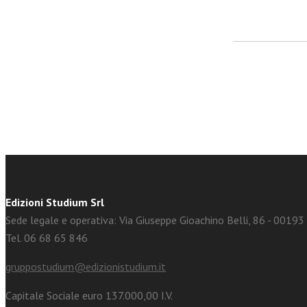
facebook
Twitter
Edizioni Studium Srl
Sede legale e operativa: Via Giuseppe Gioachino Belli, 86 - 0019
Tel. 06 68 65 846
gruppostudium@edizionistudium.it
Capitale Sociale euro 137.000,00 I.V.