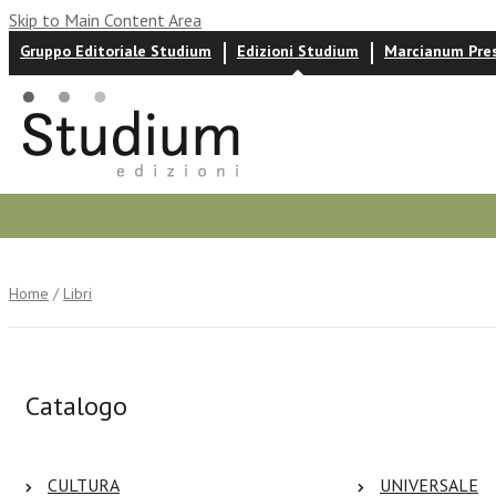
Skip to Main Content Area
Gruppo Editoriale Studium
Edizioni Studium
Marcianum Pre
Autori
News ed eventi
Recensioni
Home
/
Libri
Catalogo
CULTURA
UNIVERSALE