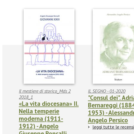
Il mestiere di storico_Mds 2
IL SEGNO - 01-2020
"Consul dei". Adr
2018_1
«La vita diocesana» II.
Bernareggi (188
Nella temperie
1953) - Alessand
moderna (1911-
Angelo Persico
1912) - Angelo
leggi tutte le recens
Giuseppe Roncalli