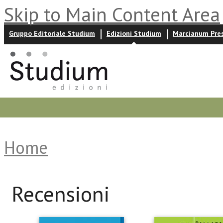
Skip to Main Content Area
Gruppo Editoriale Studium
Edizioni Studium
Marcianum Pre
Promozioni
Prossime uscite
Autori
News ed event
Home
Recensioni