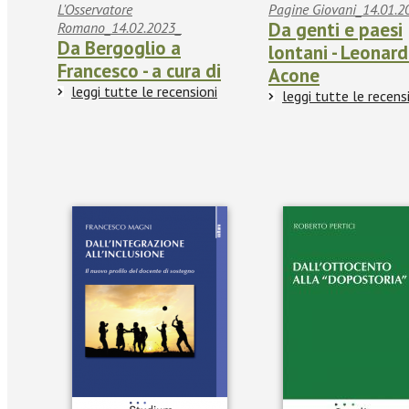
L'Osservatore
Pagine Giovani_14.01.2
Da genti e paesi
Romano_14.02.2023_
Da Bergoglio a
lontani - Leonar
Francesco - a cura di
Acone
leggi tutte le recensioni
leggi tutte le recens