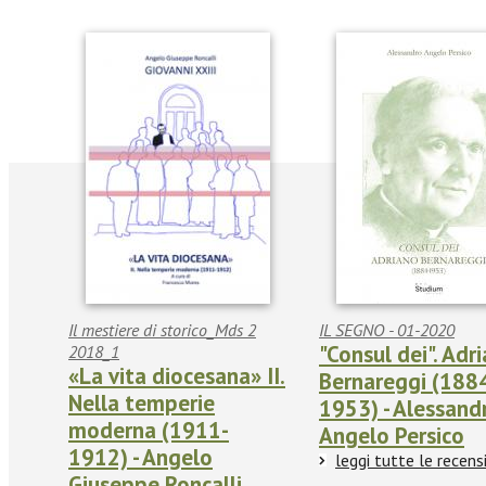
Il mestiere di storico_Mds 2
IL SEGNO - 01-2020
"Consul dei". Adr
2018_1
«La vita diocesana» II.
Bernareggi (188
Nella temperie
1953) - Alessand
moderna (1911-
Angelo Persico
1912) - Angelo
leggi tutte le recens
Giuseppe Roncalli