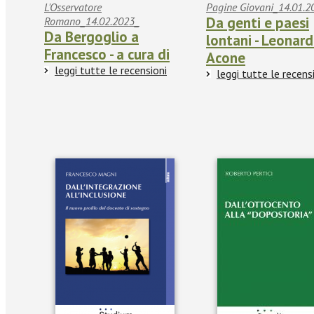
L'Osservatore
Pagine Giovani_14.01.2
Da genti e paesi
Romano_14.02.2023_
Da Bergoglio a
lontani - Leonar
Francesco - a cura di
Acone
leggi tutte le recensioni
leggi tutte le recens