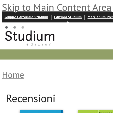
Skip to Main Content Area
Gruppo Editoriale Studium
Edizioni Studium
Marcianum Pre
Promozioni
Prossime uscite
Autori
News ed event
Home
Recensioni