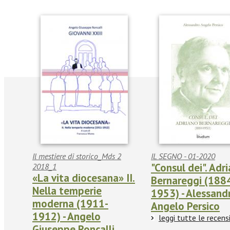
Il mestiere di storico_Mds 2
IL SEGNO - 01-2020
"Consul dei". Adr
2018_1
«La vita diocesana» II.
Bernareggi (188
Nella temperie
1953) - Alessand
moderna (1911-
Angelo Persico
1912) - Angelo
leggi tutte le recens
Giuseppe Roncalli