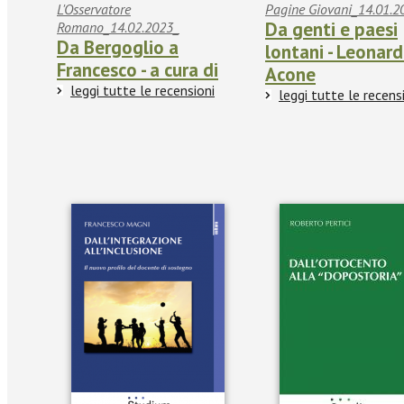
L'Osservatore
Pagine Giovani_14.01.2
Da genti e paesi
Romano_14.02.2023_
Da Bergoglio a
lontani - Leonar
Francesco - a cura di
Acone
leggi tutte le recensioni
leggi tutte le recens