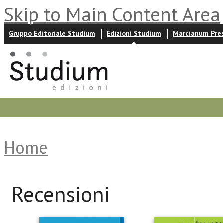
Skip to Main Content Area
Gruppo Editoriale Studium
Edizioni Studium
Marcianum Pre
Promozioni
Prossime uscite
Autori
News ed event
Home
Recensioni