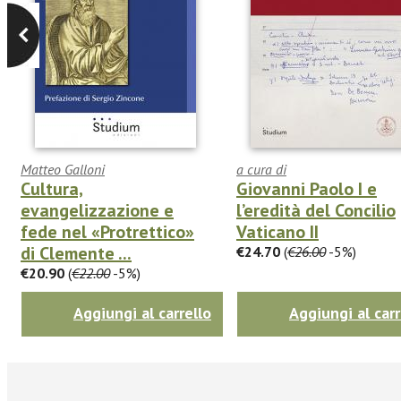
Matteo Galloni
a cura di
Cultura,
Giovanni Paolo I e
evangelizzazione e
l’eredità del Concilio
fede nel «Protrettico»
Vaticano II
di Clemente ...
€24.70
(
€26.00
-5%)
€20.90
(
€22.00
-5%)
Aggiungi al carrello
Aggiungi al carr