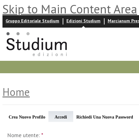
Skip to Main Content Area
Gruppo Editoriale Studium
Edizioni Studium
Marcianum Pre
Promozioni
Prossime uscite
Autori
News ed event
Home
Crea Nuovo Profilo
Accedi
Richiedi Una Nuova Password
Nome utente:
*