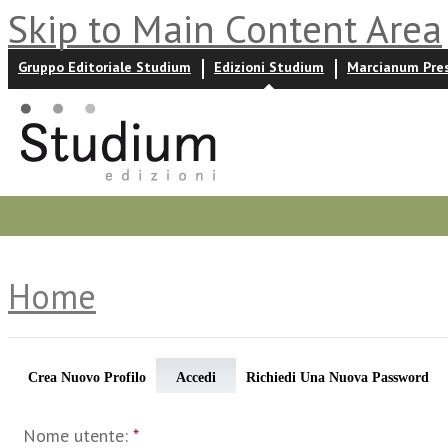
Skip to Main Content Area
Gruppo Editoriale Studium
Edizioni Studium
Marcianum Pre
Promozioni
Prossime uscite
Autori
News ed event
Home
Crea Nuovo Profilo
Accedi
Richiedi Una Nuova Password
Nome utente:
*