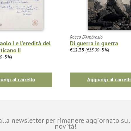
Rocco D'Ambrosio
olo I e l’eredità del
Di guerra in guerra
ticano II
€12.35
(
€13.00
-5%)
0
-5%)
ungi al carrello
Aggiungi al carrell
i alla newsletter per rimanere aggiornato sul
novità!