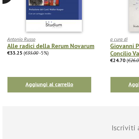
Antonio Russo
a cura di
Alle radici della Rerum Novarum
Giovanni Pa
Concilio Va
€33.25
(
€35.00
-5%)
€24.70
(
€26.0
Aggiungi al carrello
Aggi
Iscrivit