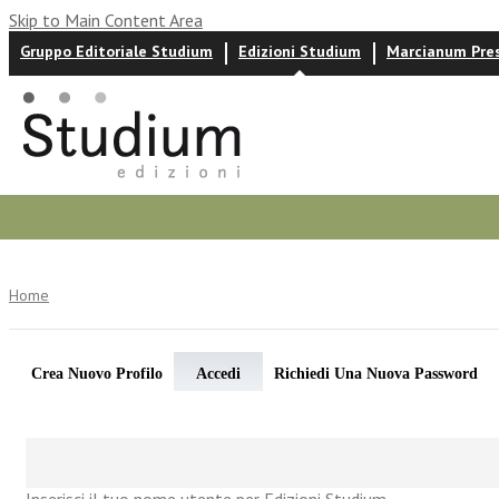
Skip to Main Content Area
Gruppo Editoriale Studium
Edizioni Studium
Marcianum Pre
Autori
News ed eventi
Recensioni
Home
Crea Nuovo Profilo
Accedi
Richiedi Una Nuova Password