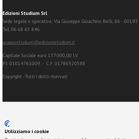
Edizioni Studium Srl
Sede legale e operativa: Via Giuseppe Gioachino Belli, 86 - 0019
Tel. 06 68 65 846
gruppostudium@edizionistudium.it
Capitale Sociale euro 137.000,00 I.V.
P.I. 01014761009 - C.F. 01786320588
Copyright -Tutti i diritti riservati
Utilizziamo i cookie