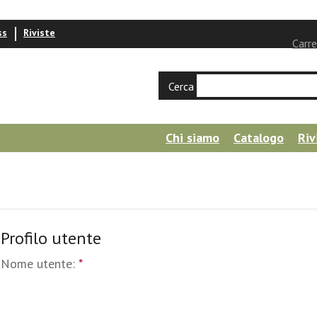
ss
Riviste
Carre
Cerca
Chi siamo
Catalogo
Riv
Profilo utente
Nome utente:
*