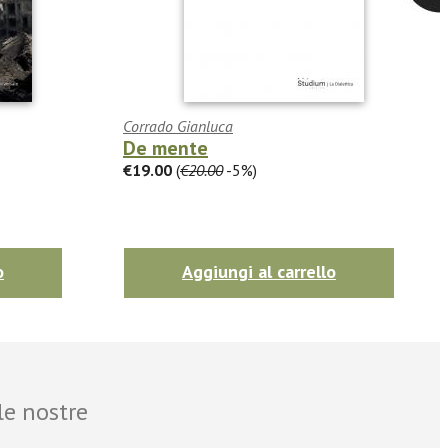
Corrado Gianluca
De mente
€19.00
(
€20.00
-5%)
o
Aggiungi al carrello
le nostre