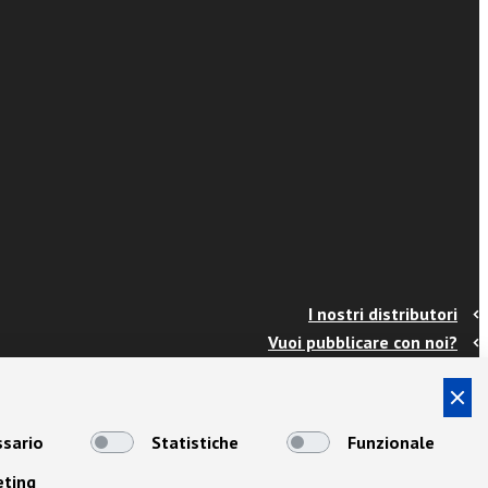
I nostri distributori
Vuoi pubblicare con noi?
Contatti
Info e spedizioni
Termini e condizioni
sario
Statistiche
Funzionale
Cookies
eting
Privacy