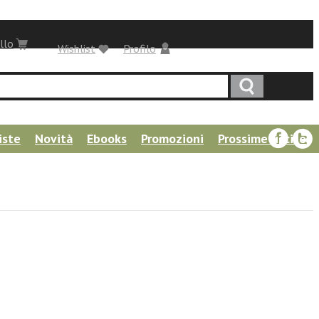
llo
Wishlist
Profilo
iste
Novità
Ebooks
Promozioni
Prossime uscite