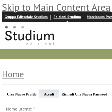
Skip to Main Content Area
Gruppo Editoriale Studium
Edizioni Studium
Marcianum Pre
Promozioni
Prossime uscite
Autori
News ed event
Home
Crea Nuovo Profilo
Accedi
Richiedi Una Nuova Password
Nome utente:
*