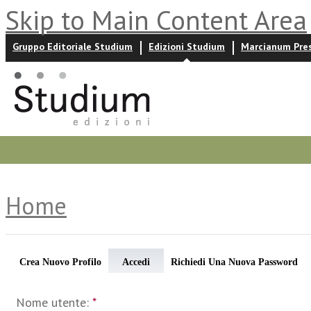
Skip to Main Content Area
Gruppo Editoriale Studium
Edizioni Studium
Marcianum Pre
Promozioni
Prossime uscite
Autori
News ed event
Home
Crea Nuovo Profilo
Accedi
Richiedi Una Nuova Password
Nome utente:
*