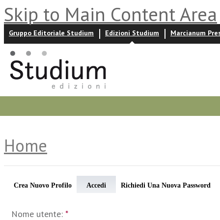
Skip to Main Content Area
Gruppo Editoriale Studium
Edizioni Studium
Marcianum Pre
Promozioni
Prossime uscite
Autori
News ed event
Home
Crea Nuovo Profilo
Accedi
Richiedi Una Nuova Password
Nome utente:
*