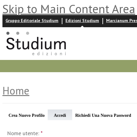
Skip to Main Content Area
Gruppo Editoriale Studium
Edizioni Studium
Marcianum Pre
Promozioni
Prossime uscite
Autori
News ed event
Home
Crea Nuovo Profilo
Accedi
Richiedi Una Nuova Password
Nome utente:
*