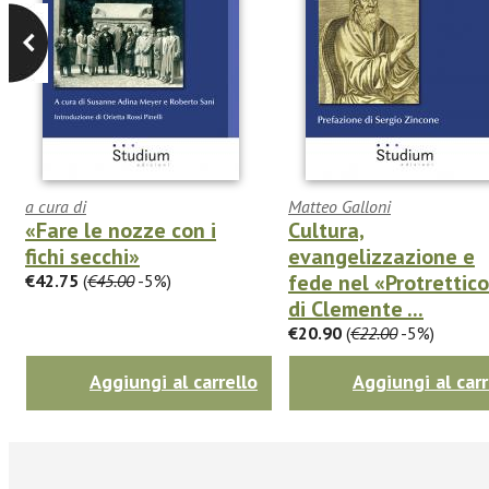
a cura di
Matteo Galloni
«Fare le nozze con i
Cultura,
fichi secchi»
evangelizzazione e
fede nel «Protrettic
€42.75
(
€45.00
-5%)
di Clemente ...
€20.90
(
€22.00
-5%)
Aggiungi al carrello
Aggiungi al carr