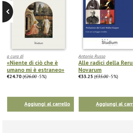
a cura di
Antonio Russo
«Niente di ciò che è
Alle radici della Rer
umano mi è estraneo»
Novarum
€24.70
(
€26.00
-5%)
€33.25
(
€35.00
-5%)
Aggiungi al carrello
Aggiungi al carr