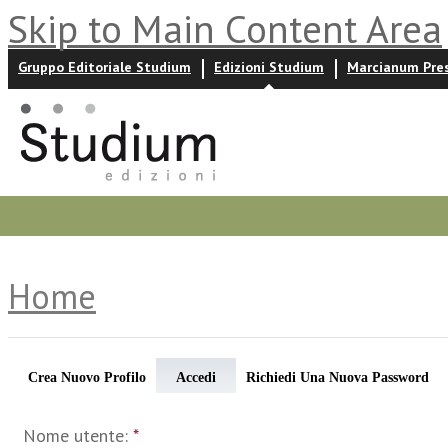
Skip to Main Content Area
Gruppo Editoriale Studium
Edizioni Studium
Marcianum Pre
Promozioni
Prossime uscite
Autori
News ed event
Home
Crea Nuovo Profilo
Accedi
Richiedi Una Nuova Password
Nome utente:
*