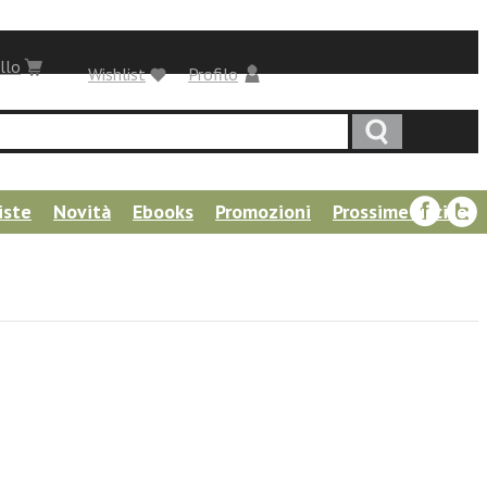
llo
Wishlist
Profilo
iste
Novità
Ebooks
Promozioni
Prossime uscite