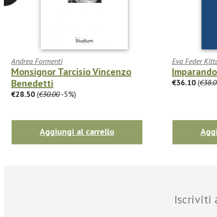
Andrea Formenti
Eva Feder Kitt
Monsignor Tarcisio Vincenzo
Imparando 
Benedetti
€36.10
(
€38.0
€28.50
(
€30.00
-5%)
Aggiungi al carrello
Aggi
Iscrivit