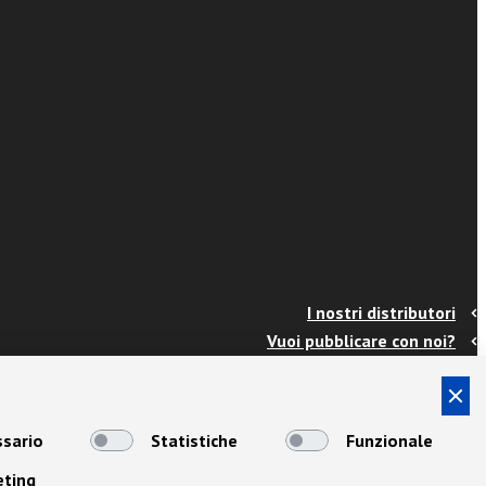
I nostri distributori
Vuoi pubblicare con noi?
Contatti
Info e spedizioni
Termini e condizioni
sario
Statistiche
Funzionale
Cookies
eting
Privacy