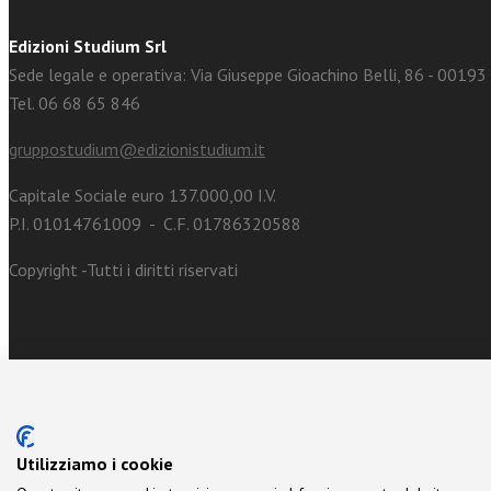
Edizioni Studium Srl
Sede legale e operativa: Via Giuseppe Gioachino Belli, 86 - 0019
Tel. 06 68 65 846
gruppostudium@edizionistudium.it
Capitale Sociale euro 137.000,00 I.V.
P.I. 01014761009 - C.F. 01786320588
Copyright -Tutti i diritti riservati
Utilizziamo i cookie