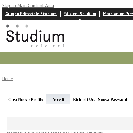
Skip to Main Content Area
Gruppo Editoriale Studium
Edizioni Studium
Marcianum Pre
Autori
News ed eventi
Recensioni
Home
Crea Nuovo Profilo
Accedi
Richiedi Una Nuova Password