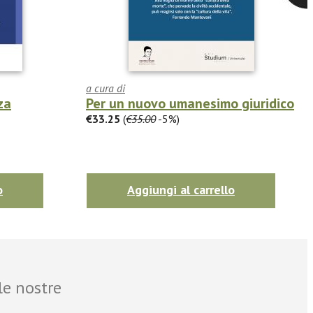
a cura di
za
Per un nuovo umanesimo giuridico
€33.25
(
€35.00
-5%)
o
Aggiungi al carrello
le nostre