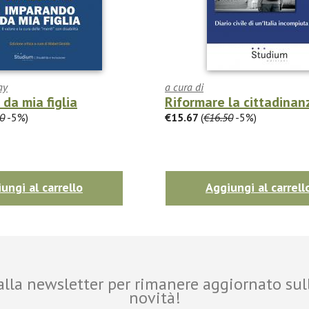
ay
a cura di
da mia figlia
Riformare la cittadinan
0
-5%)
€15.67
(
€16.50
-5%)
ungi al carrello
Aggiungi al carrell
i alla newsletter per rimanere aggiornato sul
novità!