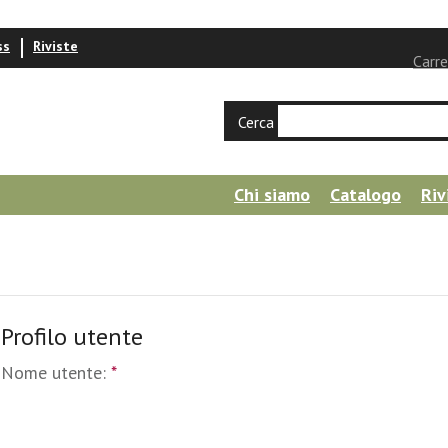
ss
Riviste
Carre
Cerca
Chi siamo
Catalogo
Riv
Profilo utente
Nome utente:
*