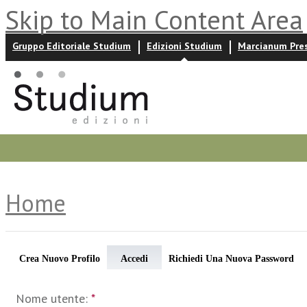
Skip to Main Content Area
Gruppo Editoriale Studium
Edizioni Studium
Marcianum Pre
Promozioni
Prossime uscite
Autori
News ed event
Home
Crea Nuovo Profilo
Accedi
Richiedi Una Nuova Password
Nome utente:
*