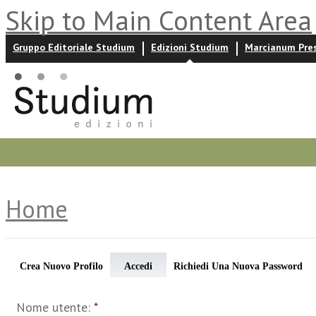
Skip to Main Content Area
Gruppo Editoriale Studium
Edizioni Studium
Marcianum Pre
Promozioni
Prossime uscite
Autori
News ed event
Home
Crea Nuovo Profilo
Accedi
Richiedi Una Nuova Password
Nome utente:
*