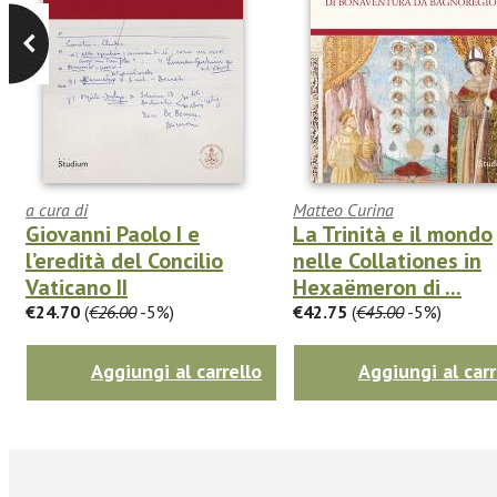
a cura di
Matteo Curina
Giovanni Paolo I e
La Trinità e il mondo
l’eredità del Concilio
nelle Collationes in
Vaticano II
Hexaëmeron di ...
€24.70
(
€26.00
-5%)
€42.75
(
€45.00
-5%)
Aggiungi al carrello
Aggiungi al carr