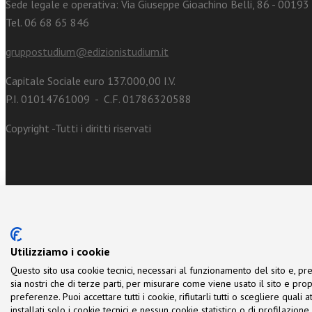
Sede legale e operativa: Via Giuseppe Gioachino Belli, 86 - 0019
Tel. 06 68 65 846
gruppostudium@edizionistudium.it
Capitale Sociale euro 137.000,00 I.V.
P.I. 01014761009 - C.F. 01786320588
Copyright -Tutti i diritti riservati
Utilizziamo i cookie
Questo sito usa cookie tecnici, necessari al funzionamento del sito e, pre
sia nostri che di terze parti, per misurare come viene usato il sito e prop
preferenze. Puoi accettare tutti i cookie, rifiutarli tutti o scegliere quali
installati solo i cookie tecnici e nessun cookie statistico o di profilazio