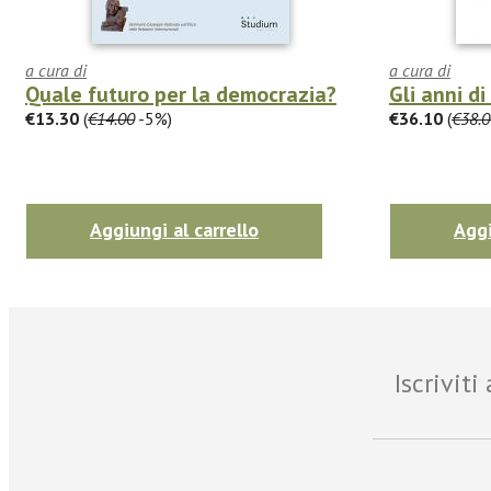
a cura di
a cura di
Quale futuro per la democrazia?
Gli anni d
€13.30
(
€14.00
-5%)
€36.10
(
€38.0
Aggiungi al carrello
Aggi
Iscrivit