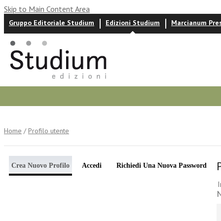
Skip to Main Content Area
Gruppo Editoriale Studium
Edizioni Studium
Marcianum Pre
Autori
News ed eventi
Recensioni
Home
/
Profilo utente
Crea Nuovo Profilo
Accedi
Richiedi Una Nuova Password
I