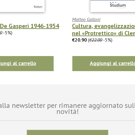
Matteo Galloni
i De Gasperi 1946-1954
Cultura, evangelizzazi
nel «Protrettico» di Cle
0
-5%)
€20.90
(
€22.00
-5%)
ungi al carrello
Aggiungi al carrell
i alla newsletter per rimanere aggiornato sul
novità!