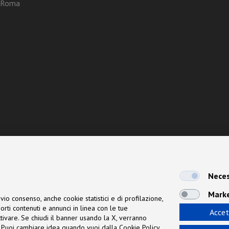
3 Roma
Neces
Mark
vio consenso, anche cookie statistici e di profilazione,
orti contenuti e annunci in linea con le tue
Accet
 attivare. Se chiudi il banner usando la X, verranno
ne. Puoi cambiare idea quando vuoi dalla Cookie Policy.