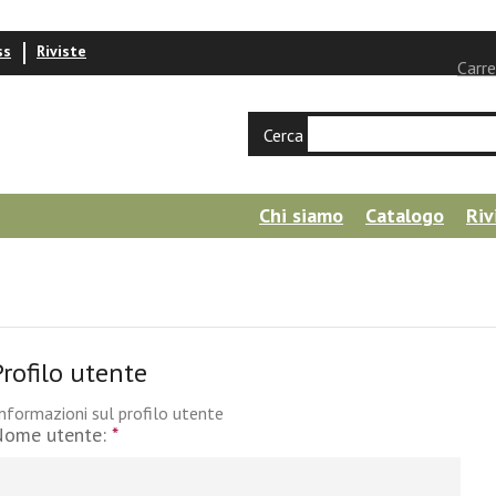
ss
Riviste
Carre
Cerca
Chi siamo
Catalogo
Riv
Profilo utente
nformazioni sul profilo utente
Nome utente:
*