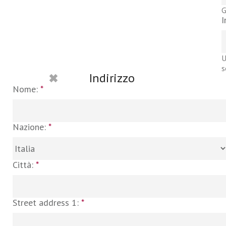
G
I
U
s
Indirizzo
Nome:
*
Nazione:
*
Città:
*
Street address 1:
*