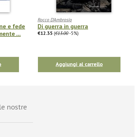
Rocco D'Ambrosio
one e fede
Di guerra in guerra
mente ...
€12.35
(
€13.00
-5%)
o
Aggiungi al carrello
le nostre