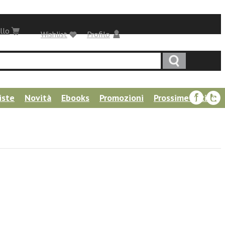
llo
Wishlist
Profilo
iste
Novità
Ebooks
Promozioni
Prossime uscite