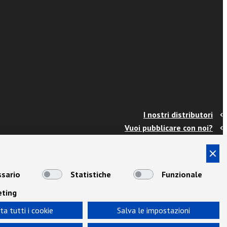
I nostri distributori
Vuoi pubblicare con noi?
Contatti
Info e spedizioni
Termini e condizioni
sario
Statistiche
Funzionale
Cookies
eting
Privacy
Area Docenti
ta tutti i cookie
Salva le impostazioni
Newsletter