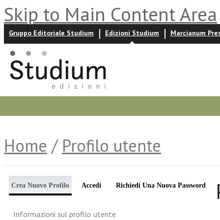
Skip to Main Content Area
Gruppo Editoriale Studium
Edizioni Studium
Marcianum Pre
Promozioni
Prossime uscite
Autori
News ed event
Home
/
Profilo utente
Crea Nuovo Profilo
Accedi
Richiedi Una Nuova Password
Informazioni sul profilo utente