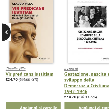
Claudia Villa
a cura di
Vir predicans iustitiam
Gestazione, nascita 
sviluppo della
€24.70
(
€26.00
-5%)
Democrazia Cristian
1942-1946
€34.20
(
€36.00
-5%)
Aggiungi al carrello
Aggiungi al carr