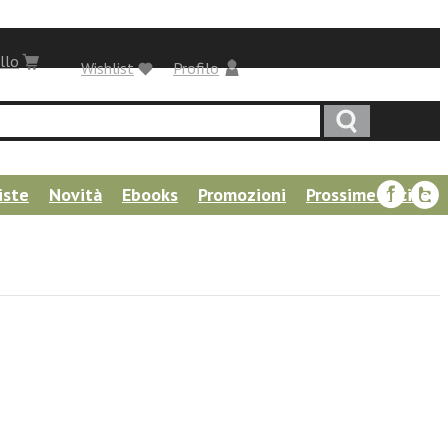
llo
Wishlist
Profilo
iste
Novità
Ebooks
Promozioni
Prossime uscite