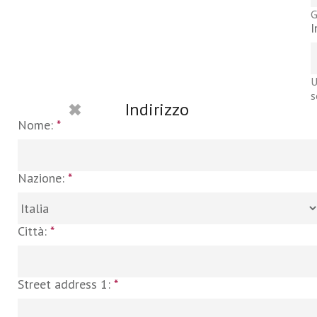
G
I
U
s
Indirizzo
Nome:
*
Nazione:
*
Città:
*
Street address 1:
*