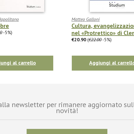
Napolitano
Matteo Galloni
obre
Cultura, evangelizzazi
nel «Protrettico» di Cle
0
-5%)
€20.90
(
€22.00
-5%)
ungi al carrello
Aggiungi al carrell
i alla newsletter per rimanere aggiornato sul
novità!