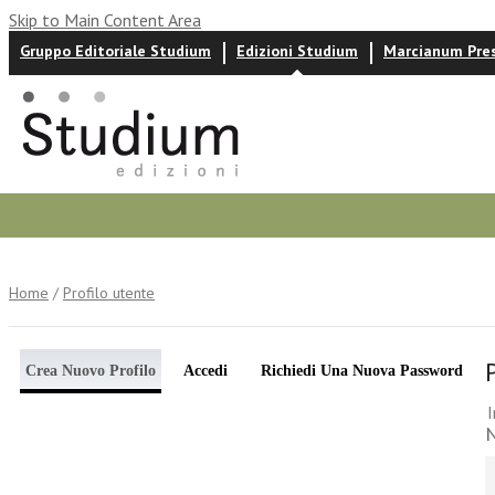
Skip to Main Content Area
Gruppo Editoriale Studium
Edizioni Studium
Marcianum Pre
Autori
News ed eventi
Recensioni
Home
/
Profilo utente
Crea Nuovo Profilo
Accedi
Richiedi Una Nuova Password
I