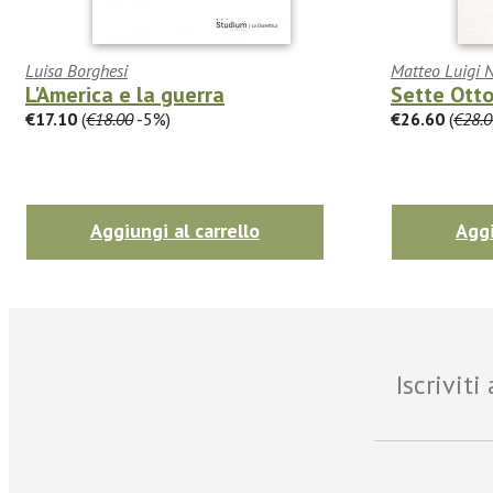
Luisa Borghesi
Matteo Luigi 
L'America e la guerra
Sette Ott
€17.10
(
€18.00
-5%)
€26.60
(
€28.0
Aggiungi al carrello
Aggi
Iscrivit