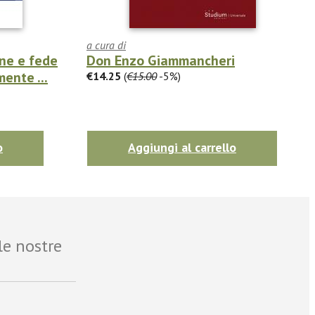
a cura di
one e fede
Don Enzo Giammancheri
mente ...
€14.25
(
€15.00
-5%)
o
Aggiungi al carrello
le nostre