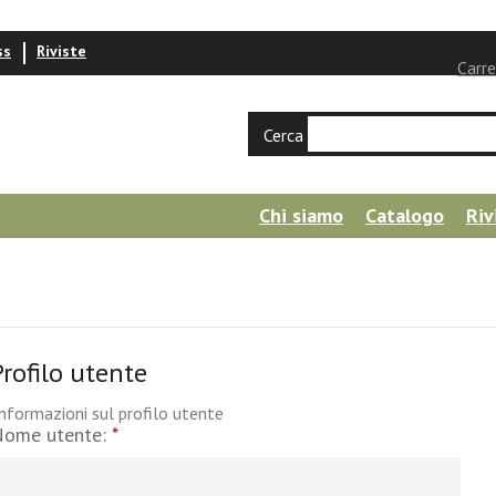
ss
Riviste
Carre
Cerca
Chi siamo
Catalogo
Riv
Profilo utente
nformazioni sul profilo utente
Nome utente:
*