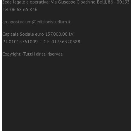
Sede legale e operativa: Via Giuseppe Gioachino Belli, 86 - 0019
Tel. 06 68 65 846
gruppostudium@edizionistudium.it
Capitale Sociale euro 137.000,00 I.V.
P.I. 01014761009 - C.F. 01786320588
Copyright -Tutti i diritti riservati