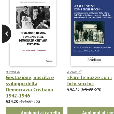
a cura di
a cura di
Gestazione, nascita e
«Fare le nozze con i
sviluppo della
fichi secchi»
Democrazia Cristiana
€42.75
(
€45.00
-5%)
1942-1946
€34.20
(
€36.00
-5%)
Aggiungi al carrello
Aggiungi al carr