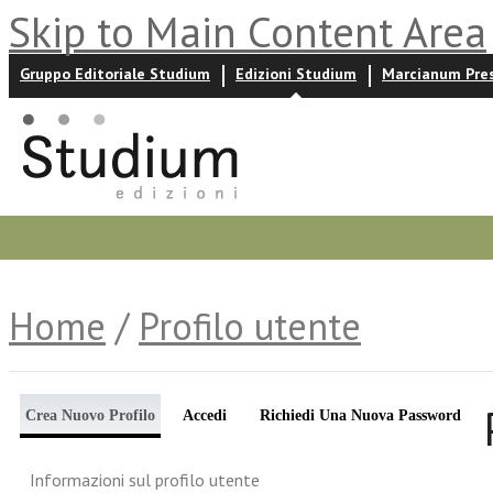
Skip to Main Content Area
Gruppo Editoriale Studium
Edizioni Studium
Marcianum Pre
Promozioni
Prossime uscite
Autori
News ed event
Home
/
Profilo utente
Crea Nuovo Profilo
Accedi
Richiedi Una Nuova Password
Informazioni sul profilo utente