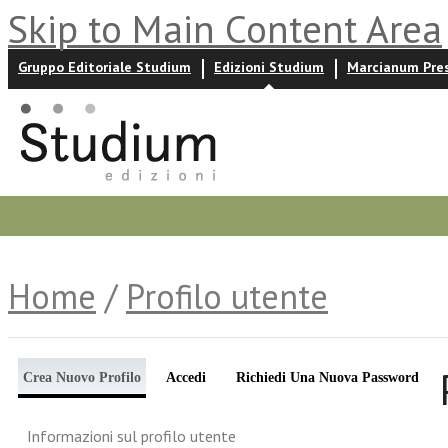
Skip to Main Content Area
Gruppo Editoriale Studium
Edizioni Studium
Marcianum Pre
Promozioni
Prossime uscite
Autori
News ed event
Home
/
Profilo utente
Crea Nuovo Profilo
Accedi
Richiedi Una Nuova Password
Informazioni sul profilo utente