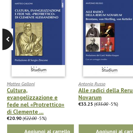
Matteo Galloni
Antonio Russo
Cultura,
Alle radici della Rer
evangelizzazione e
Novarum
fede nel «Protrettico»
€33.25
(
€35.00
-5%)
di Clemente ...
€20.90
(
€22.00
-5%)
Aggiungi al carrello
Aggiungi al carr