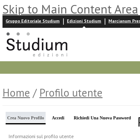
Skip to Main Content Area
Gruppo Editoriale Studium
Edizioni Studium
Marcianum Pre
Promozioni
Prossime uscite
Autori
News ed event
Home
/
Profilo utente
Crea Nuovo Profilo
Accedi
Richiedi Una Nuova Password
Informazioni sul profilo utente