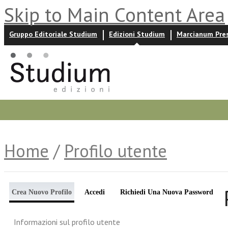
Skip to Main Content Area
Gruppo Editoriale Studium
Edizioni Studium
Marcianum Pre
Promozioni
Prossime uscite
Autori
News ed event
Home
/
Profilo utente
Crea Nuovo Profilo
Accedi
Richiedi Una Nuova Password
Informazioni sul profilo utente