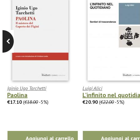
Iginio Ugo Tarchetti
Luigi Alici
Paolina
L'infinito nel quotidi
€17.10
(
€18.00
-5%)
€20.90
(
€22.00
-5%)
Aggiungi al carrello
Aggiungi al carr