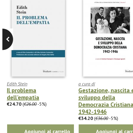
Edith Stein
a cura di
Il problema
Gestazione, nascita 
dell'empatia
sviluppo della
Democrazia Cristian
€24.70
(
€26.00
-5%)
1942-1946
€34.20
(
€36.00
-5%)
Aggiungi al carrello
Aggiungi al carr