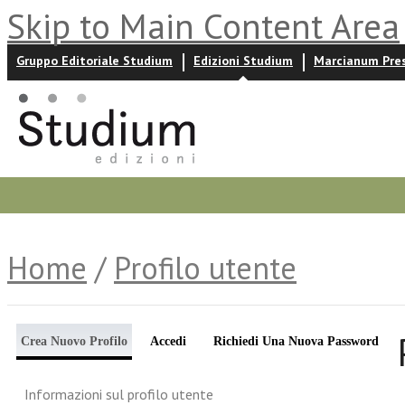
Skip to Main Content Area
Gruppo Editoriale Studium
Edizioni Studium
Marcianum Pre
Promozioni
Prossime uscite
Autori
News ed event
Home
/
Profilo utente
Crea Nuovo Profilo
Accedi
Richiedi Una Nuova Password
Informazioni sul profilo utente