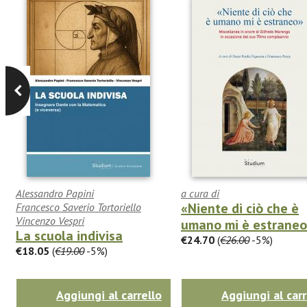
Alessandro Papini
a cura di
«Niente di ciò che è
Francesco Saverio Tortoriello
Vincenzo Vespri
umano mi è estrane
La scuola indivisa
€24.70
(
€26.00
-5%)
€18.05
(
€19.00
-5%)
Aggiungi al carrello
Aggiungi al carr