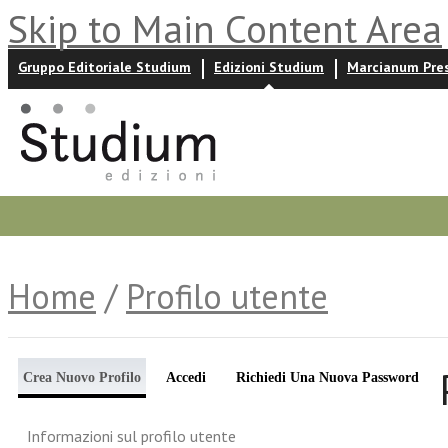
Skip to Main Content Area
Gruppo Editoriale Studium
Edizioni Studium
Marcianum Pre
Promozioni
Prossime uscite
Autori
News ed event
Home
/
Profilo utente
Crea Nuovo Profilo
Accedi
Richiedi Una Nuova Password
Informazioni sul profilo utente