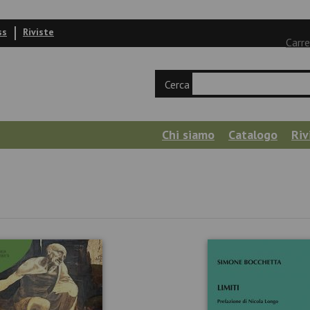
ss
Riviste
Carre
Cerca
Chi siamo
Catalogo
Riv