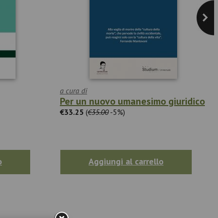
a cura di
Per un nuovo umanesimo giuridico
€33.25
(
€35.00
-5%)
o
Aggiungi al carrello