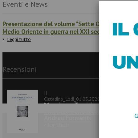
Eventi e News
Presentazione del volume "Sette Ottobre. Il
Medio Oriente in guerra nel XXI secolo"
Leggi tutto
Recensioni
Il
Cittadino_Lodi_01.05.2026_
Monsignor Tarcisio
Vincenzo Benedetti -
Andrea Formenti
>
leggi tutti
Iscrivit