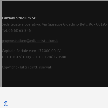
Edizioni Studium Srl
Sede legale e operativa: Via Giuseppe Gioachino Belli, 86 - 0019
Tel. 06 68 65 846
gruppostudium@edizionistudium.it
Capitale Sociale euro 137.000,00 I.V.
P.I. 01014761009 - C.F. 01786320588
Copyright -Tutti i diritti riservati