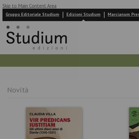
Skip to Main Content Area
Gruppo Editoriale Studium
Edizioni Studium
Marcianum Pre
Autori
News ed eventi
Recensioni
Novità