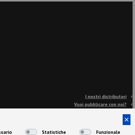
I nostri distributori
Vuoi pubblicare con noi?
Contatti
Info e spedizioni
Termini e condizioni
sario
Statistiche
Funzionale