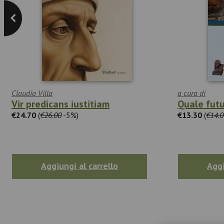
Claudia Villa
a cura di
Vir predicans iustitiam
Quale futu
€24.70
(
€26.00
-5%)
€13.30
(
€14.0
Aggiungi al carrello
Aggi