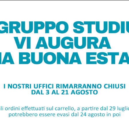
Ilmessaggero.it_222.07.2026_
L'età dell'incertezza
>
leggi tutti
i alla newsletter per rimanere aggiornato sul