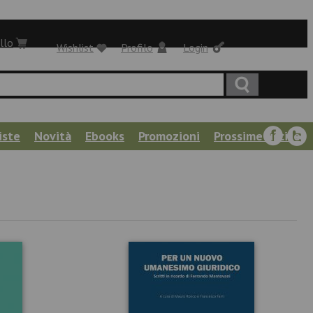
llo
Wishlist
Profilo
Login
iste
Novità
Ebooks
Promozioni
Prossime uscite