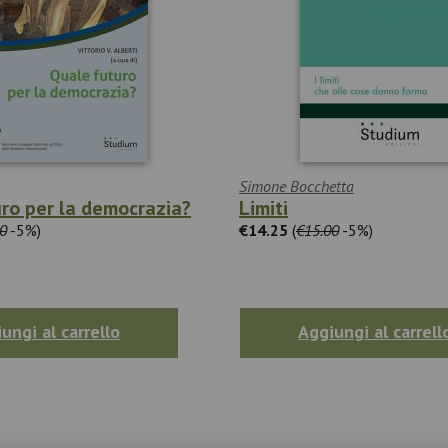
Simone Bocchetta
ro per la democrazia?
Limiti
0
-5%)
€14.25
(
€15.00
-5%)
ungi al carrello
Aggiungi al carrell