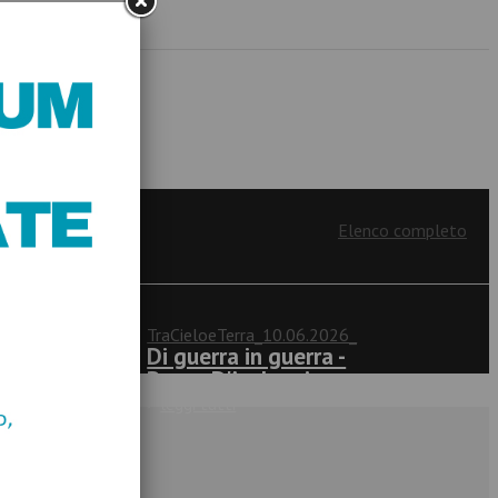
Elenco completo
TraCieloeTerra_10.06.2026_
Di guerra in guerra -
Rocco D'Ambrosio
>
leggi tutti
le nostre