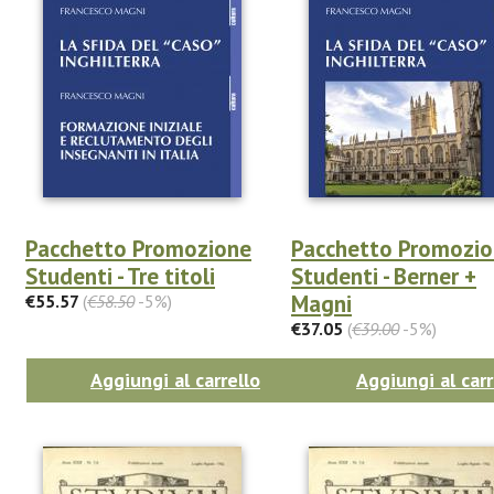
Pacchetto Promozione
Pacchetto Promozi
Studenti - Tre titoli
Studenti - Berner +
Magni
€55.57
(
€58.50
-5%)
€37.05
(
€39.00
-5%)
Aggiungi al carrello
Aggiungi al carr