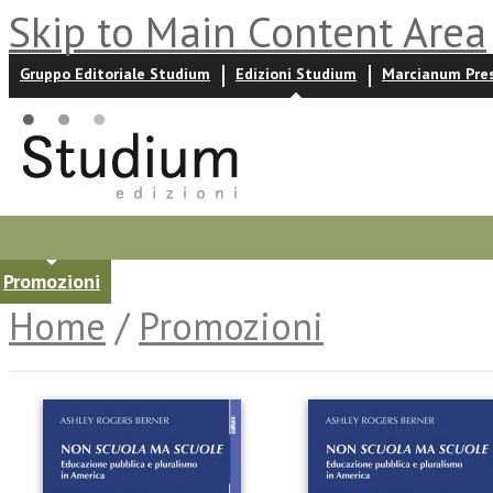
Skip to Main Content Area
Gruppo Editoriale Studium
Edizioni Studium
Marcianum Pre
Promozioni
Prossime uscite
Autori
News ed event
Home
/
Promozioni