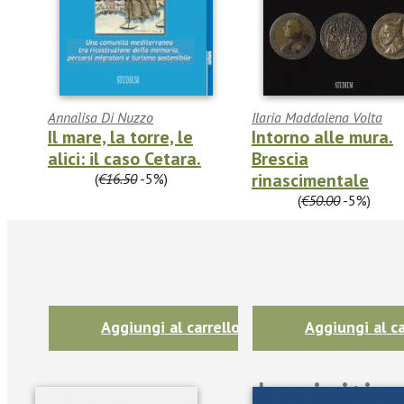
Annalisa Di Nuzzo
Ilaria Maddalena Volta
Il mare, la torre, le
Intorno alle mura.
alici: il caso Cetara.
Brescia
rinascimentale
€15.67
(
€16.50
-5%)
€47.50
(
€50.00
-5%)
Aggiungi al carrello
Aggiungi al ca
Iscriviti