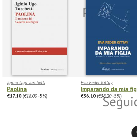
per riman
sulle n
Iginio Ugo Tarchetti
Eva Feder Kittay
Paolina
Imparando da mia fig
€17.10
(
€18.00
-5%)
€36.10
(
€38.00
-5%)
Seguic
Twitter