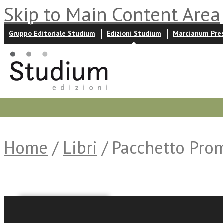
Skip to Main Content Area
Gruppo Editoriale Studium
Edizioni Studium
Marcianum Pre
Promozioni
Prossime uscite
Autori
News ed event
Home
/
Libri
/ Pacchetto Prom