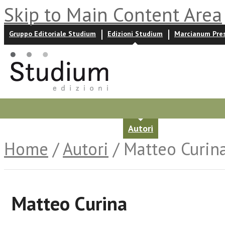
Skip to Main Content Area
Gruppo Editoriale Studium
Edizioni Studium
Marcianum Pre
Promozioni
Prossime uscite
Autori
News ed event
Home
/
Autori
/ Matteo Curin
Matteo Curina