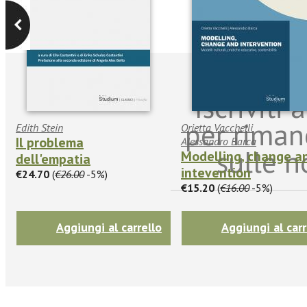
Iscriviti
per riman
Edith Stein
Orietta Vacchelli
Il problema
Alessandro Barca
sulle n
Modelling, change a
dell'empatia
intevention
€24.70
(
€26.00
-5%)
€15.20
(
€16.00
-5%)
Aggiungi al carrello
Aggiungi al carr