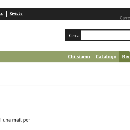
ss
Riviste
Carre
Cerca
Chi siamo
Catalogo
Riv
ci una mail per: