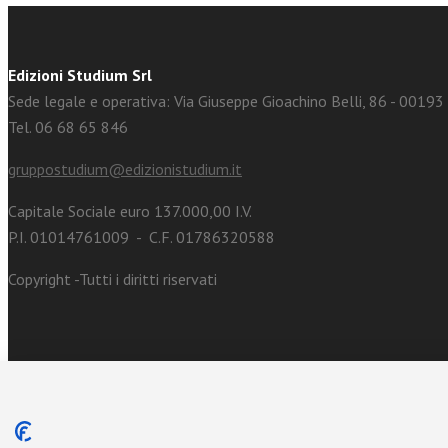
Edizioni Studium Srl
Sede legale e operativa: Via Giuseppe Gioachino Belli, 86 - 0019
Tel. 06 68 65 846
gruppostudium@edizionistudium.it
Capitale Sociale euro 137.000,00 I.V.
P.I. 01014761009 - C.F. 01786320588
Copyright -Tutti i diritti riservati