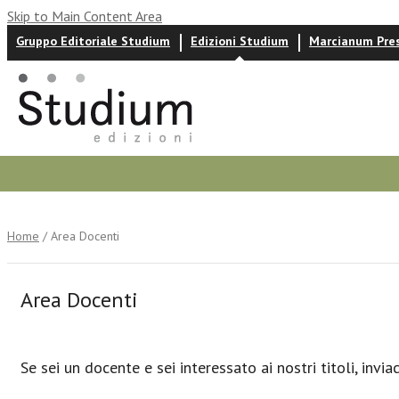
Skip to Main Content Area
Gruppo Editoriale Studium
Edizioni Studium
Marcianum Pre
Autori
News ed eventi
Recensioni
Home
/ Area Docenti
Area Docenti
Se sei un docente e sei interessato ai nostri titoli, invia