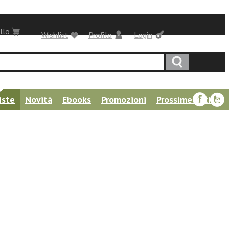
llo
Wishlist
Profilo
Login
iste
Novità
Ebooks
Promozioni
Prossime uscite