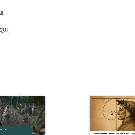
UI
QUI