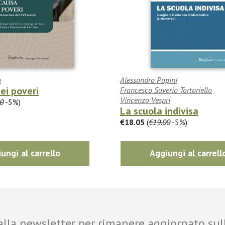
o
Alessandro Papini
ei poveri
Francesco Saverio Tortoriello
Vincenzo Vespri
0
-5%)
La scuola indivisa
€18.05
(
€19.00
-5%)
ungi al carrello
Aggiungi al carrell
i alla newsletter per rimanere aggiornato sul