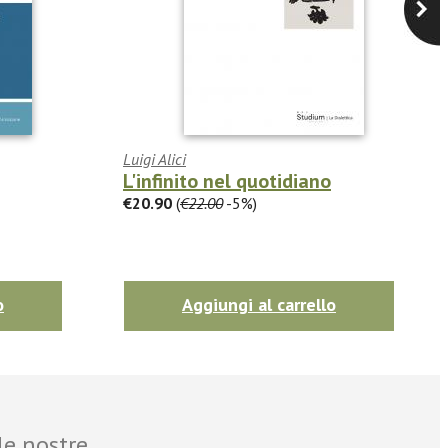
Luigi Alici
L'infinito nel quotidiano
€20.90
(
€22.00
-5%)
o
Aggiungi al carrello
le nostre