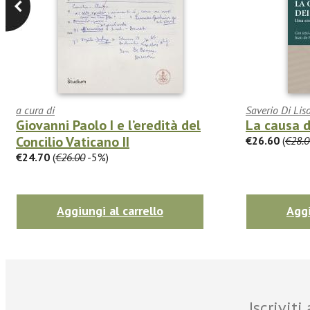
a cura di
Saverio Di Lis
Giovanni Paolo I e l’eredità del
La causa d
Concilio Vaticano II
€26.60
(
€28.0
€24.70
(
€26.00
-5%)
Aggiungi al carrello
Aggi
Iscrivit