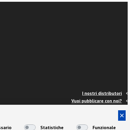
I nostri distributori
Vuoi pubblicare con noi?
Contatti
Info e spedizioni
Termini e condizioni
sario
Statistiche
Funzionale