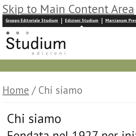
Skip to Main Content Area
Gruppo Editoriale Studium
Edizioni Studium
Marcianum Pre
Promozioni
Prossime uscite
Autori
News ed event
Home
/ Chi siamo
Chi siamo
Fondata nel 1927 per ini