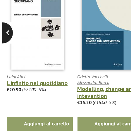
Luigi Alici
Orietta Vacchelli
L'infinito nel quotidiano
Alessandro Barca
Modelling, change a
€20.90
(
€22.00
-5%)
intevention
€15.20
(
€16.00
-5%)
Aggiungi al carrello
Aggiungi al carr