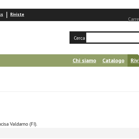
ss
Riviste
Carre
Cerca
Chi siamo
Catalogo
Riv
ncisa Valdarno (FI).