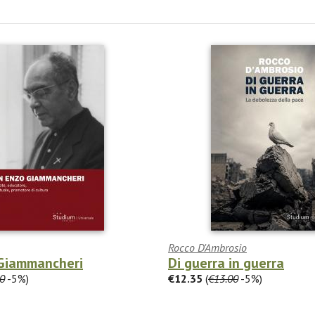
Rocco D'Ambrosio
Giammancheri
Di guerra in guerra
0
-5%)
€12.35
(
€13.00
-5%)