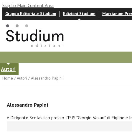
Skip to Main Content Area
Gruppo Editoriale Studium
Edizioni Studium
Marcianum Pre
Autori
News ed eventi
Recensioni
Home
/
Autori
/ Alessandro Papini
Alessandro Papini
è Dirigente Scolastico presso l’ISIS “Giorgio Vasari” di Figline e I