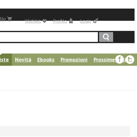
llo
Wishlist
Profilo
Login
iste
Novità
Ebooks
Promozioni
Prossime uscite