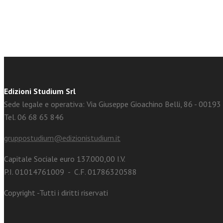
Edizioni Studium Srl
Sede legale e operativa: Via Giuseppe Gioachino Belli, 86 - 0019
Tel. 06 68 65 846
gruppostudium@edizionistudium.it
Capitale Sociale euro 137.000,00 I.V.
P.I. 01014761009 - C.F. 01786320588
Copyright -Tutti i diritti riservati