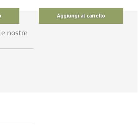
o
Aggiungi al carrello
le nostre