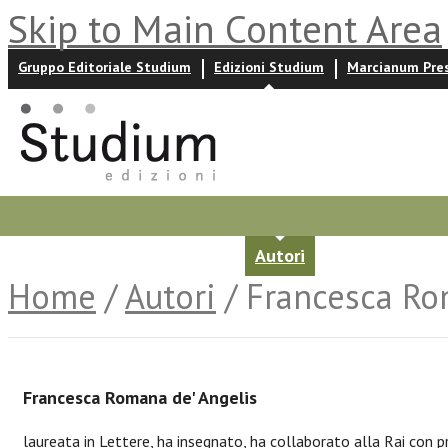
Skip to Main Content Area
Gruppo Editoriale Studium
Edizioni Studium
Marcianum Pre
Promozioni
Prossime uscite
Autori
News ed event
Home
/
Autori
/ Francesca Ro
Francesca Romana de' Angelis
laureata in Lettere, ha insegnato, ha collaborato alla Rai con pr