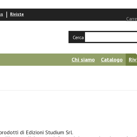
ss
Riviste
Carre
Cerca
Chi siamo
Catalogo
Riv
prodotti di Edizioni Studium Srl.