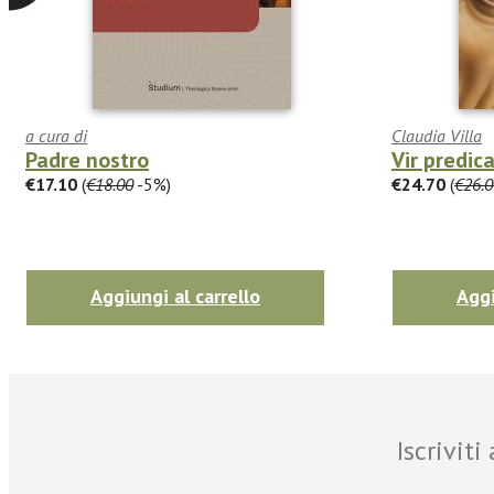
a cura di
Claudia Villa
Padre nostro
Vir predic
€17.10
(
€18.00
-5%)
€24.70
(
€26.0
Aggiungi al carrello
Aggi
Iscrivit