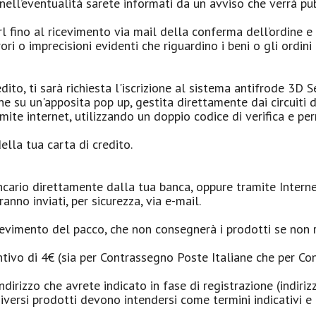
ell’eventualità sarete informati da un avviso che verrà pub
l fino al ricevimento via mail della conferma dell’ordine e
ri o imprecisioni evidenti che riguardino i beni o gli ordin
redito, ti sarà richiesta l'iscrizione al sistema antifrode 3
one su un'apposita pop up, gestita direttamente dai circuiti
ite internet, utilizzando un doppio codice di verifica e perm
ella tua carta di credito.
ario direttamente dalla tua banca, oppure tramite Internet
anno inviati, per sicurezza, via e-mail.
cevimento del pacco, che non consegnerà i prodotti se non r
ivo di 4€ (sia per Contrassegno Poste Italiane che per Con
ndirizzo che avrete indicato in fase di registrazione (indiri
 diversi prodotti devono intendersi come termini indicativi e