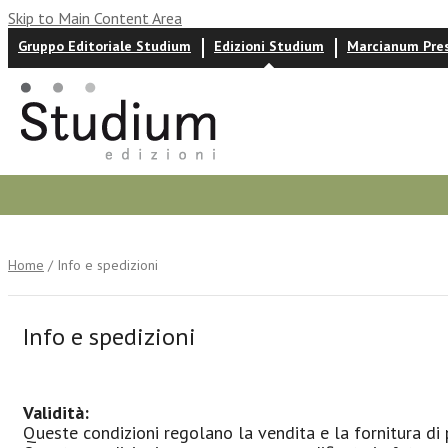
Skip to Main Content Area
Gruppo Editoriale Studium
Edizioni Studium
Marcianum Pre
Autori
News ed eventi
Recensioni
Home
/ Info e spedizioni
Info e spedizioni
Validità:
Queste condizioni regolano la vendita e la fornitura di 