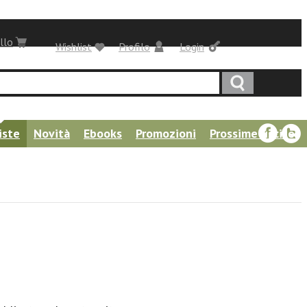
llo
Wishlist
Profilo
Login
iste
Novità
Ebooks
Promozioni
Prossime uscite