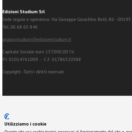
Edizioni Studium Srl
Sede legale e operativa: Via Giuseppe Gioachino Belli, 86 - 0019
Tel. 06 68 65 846
gruppostudium@edizionistudium.it
Capitale Sociale euro 137.000,00 I.V.
P.I. 01014761009 - C.F. 01786320588
Copyright -Tutti i diritti riservati
Utilizziamo i cookie
Questo sito usa cookie tecnici, necessari al funzionamento del sito e, pre