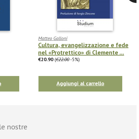
Matteo Galloni
Cultura, evangelizzazione e fede
nel «Protrettico» di Clemente ...
€20.90
(
€22.00
-5%)
o
Aggiungi al carrello
le nostre