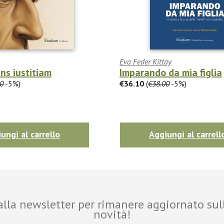
Eva Feder Kittay
ans iustitiam
Imparando da mia figlia
0
-5%)
€36.10
(
€38.00
-5%)
ungi al carrello
Aggiungi al carrell
i alla newsletter per rimanere aggiornato sul
novità!