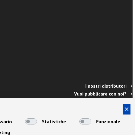
I nostri distributori
Vuoi pubblicare con noi?
Contatti
Info e spedizioni
Termini e condizioni
sario
Statistiche
Funzionale
Cookies
eting
Privacy