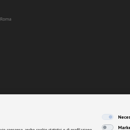
3 Roma
Neces
Mark
vio consenso, anche cookie statistici e di profilazione,