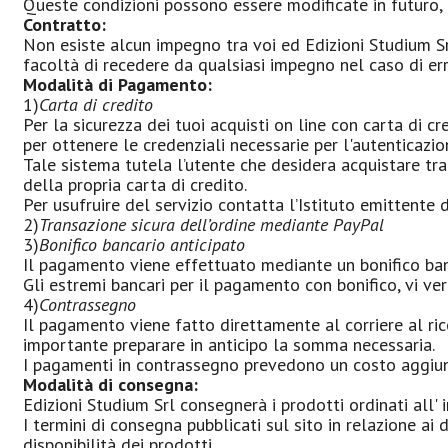
Queste condizioni possono essere modificate in futuro, n
Contratto:
Non esiste alcun impegno tra voi ed Edizioni Studium Sr
facoltà di recedere da qualsiasi impegno nel caso di erro
Modalità di Pagamento:
1)
Carta di credito
Per la sicurezza dei tuoi acquisti on line con carta di c
per ottenere le credenziali necessarie per l'autenticazi
Tale sistema tutela l’utente che desidera acquistare tram
della propria carta di credito.
Per usufruire del servizio contatta l’Istituto emittente d
2)
Transazione sicura dell’ordine mediante PayPal
3)
Bonifico bancario anticipato
Il pagamento viene effettuato mediante un bonifico banc
Gli estremi bancari per il pagamento con bonifico, vi verr
4)
Contrassegno
Il pagamento viene fatto direttamente al corriere al ri
importante preparare in anticipo la somma necessaria.
I pagamenti in contrassegno prevedono un costo aggiunt
Modalità di consegna:
Edizioni Studium Srl consegnerà i prodotti ordinati all' i
I termini di consegna pubblicati sul sito in relazione ai
disponibilità dei prodotti.