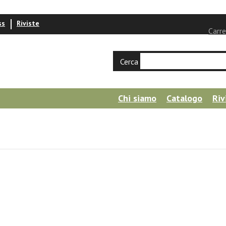
ss
Riviste
Carre
Cerca
Chi siamo
Catalogo
Riv