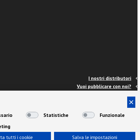
I nostri distributori
Vuoi pubblicare con noi?
Contatti
Info e spedizioni
Termini e condizioni
sario
Statistiche
Funzionale
Cookies
eting
Privacy
Area Docenti
ta tutti i cookie
Salva le impostazioni