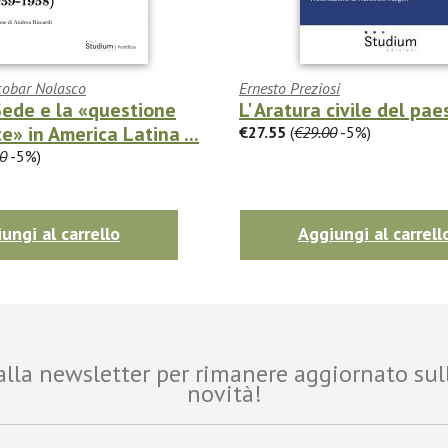
cobar Nolasco
Ernesto Preziosi
ede e la «questione
L' Aratura civile del pae
e» in America Latina ...
€27.55
(
€29.00
-5%)
0
-5%)
ungi al carrello
Aggiungi al carrell
i alla newsletter per rimanere aggiornato sul
novità!