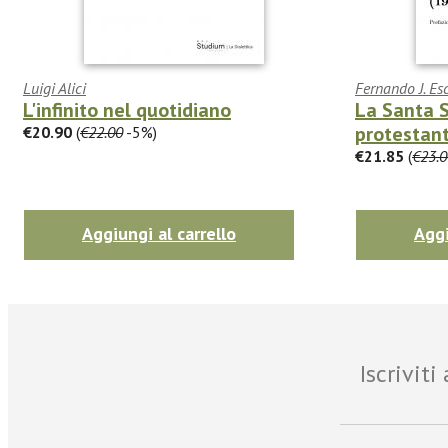
Luigi Alici
Fernando J. Es
L'infinito nel quotidiano
La Santa S
protestant
€20.90
(
€22.00
-5%)
€21.85
(
€23.0
Aggiungi al carrello
Aggi
Iscrivit