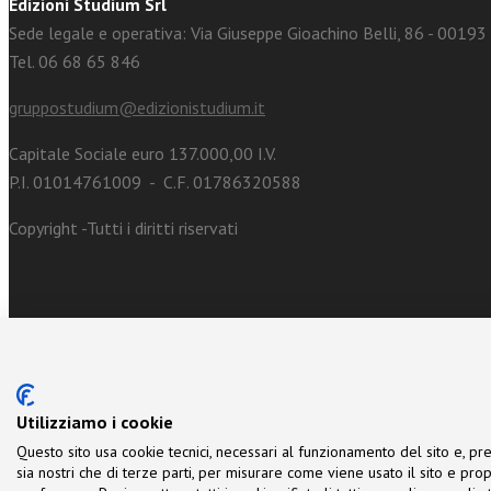
Edizioni Studium Srl
Sede legale e operativa: Via Giuseppe Gioachino Belli, 86 - 0019
Tel. 06 68 65 846
gruppostudium@edizionistudium.it
Capitale Sociale euro 137.000,00 I.V.
P.I. 01014761009 - C.F. 01786320588
Copyright -Tutti i diritti riservati
Utilizziamo i cookie
Questo sito usa cookie tecnici, necessari al funzionamento del sito e, pre
sia nostri che di terze parti, per misurare come viene usato il sito e prop