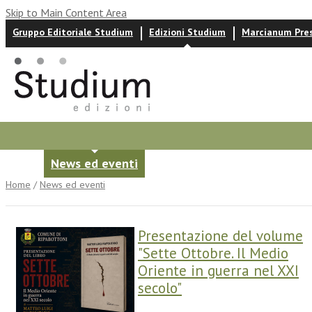
Skip to Main Content Area
Gruppo Editoriale Studium
Edizioni Studium
Marcianum Pre
Autori
News ed eventi
Recensioni
Home
/
News ed eventi
Presentazione del volume
"Sette Ottobre. Il Medio
Oriente in guerra nel XXI
secolo"