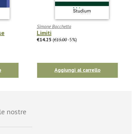
Simone Bocchetta
se
Limiti
€14.25
(
€15.00
-5%)
o
Aggiungi al carrello
le nostre