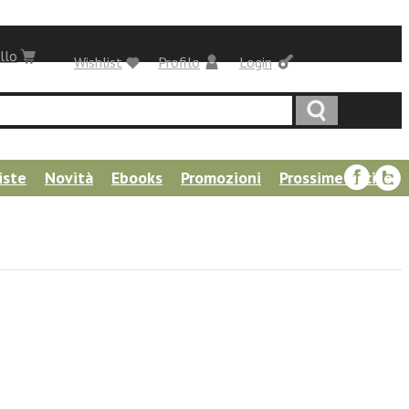
llo
Wishlist
Profilo
Login
iste
Novità
Ebooks
Promozioni
Prossime uscite