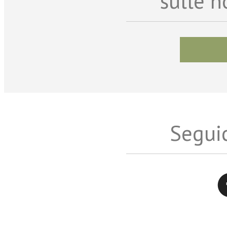
sulle n
Seguic
Twitter