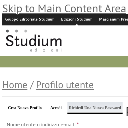
Skip to Main Content Area
Gruppo Editoriale Studium
Edizioni Studium
Marcianum Pre
Promozioni
Prossime uscite
Autori
News ed event
Home
/
Profilo utente
Crea Nuovo Profilo
Accedi
Richiedi Una Nuova Password
Nome utente o indirizzo e-mail:
*