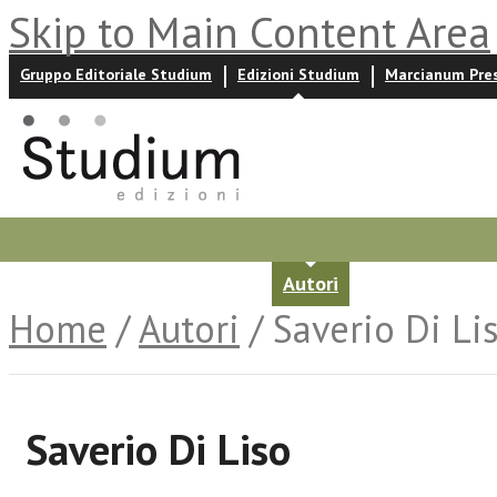
Skip to Main Content Area
Gruppo Editoriale Studium
Edizioni Studium
Marcianum Pre
Promozioni
Prossime uscite
Autori
News ed event
Home
/
Autori
/ Saverio Di Li
Saverio Di Liso