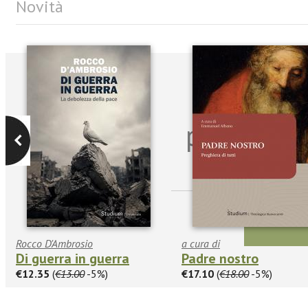
Novità
Iscriviti
per riman
sulle n
Rocco D'Ambrosio
a cura di
Di guerra in guerra
Padre nostro
€12.35
(
€13.00
-5%)
€17.10
(
€18.00
-5%)