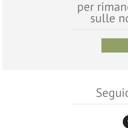
per riman
sulle n
Seguic
Twitter