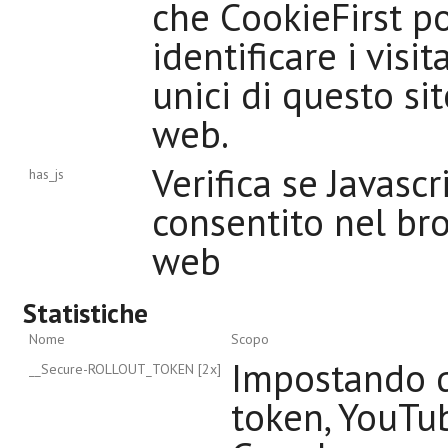
che CookieFirst p
identificare i visit
unici di questo si
web.
Verifica se Javascr
has_js
consentito nel br
web
Statistiche
Nome
Scopo
Impostando 
__Secure-ROLLOUT_TOKEN [2x]
token, YouTu