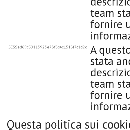
descrizi
team st
fornire u
informaz
A quest
SESSed69c59113923e78f8c4c1518f7c1d2c
stata an
descrizi
team st
fornire u
informaz
Questa politica sui cooki