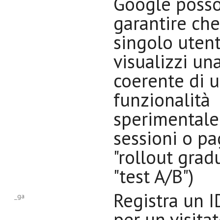
Google poss
garantire ch
singolo uten
visualizzi un
coerente di 
funzionalità
sperimentale
sessioni o pa
"rollout grad
"test A/B")
Registra un I
_ga
per un visita