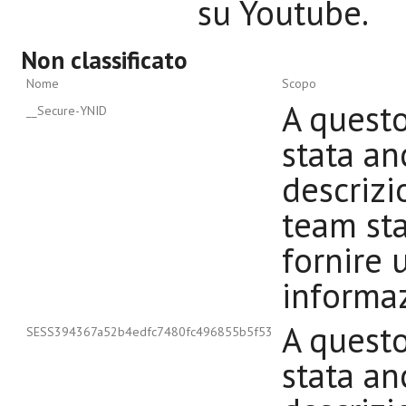
su Youtube.
Non classificato
Nome
Scopo
A quest
__Secure-YNID
stata an
descrizi
team st
fornire u
informaz
A quest
SESS394367a52b4edfc7480fc496855b5f53
stata an