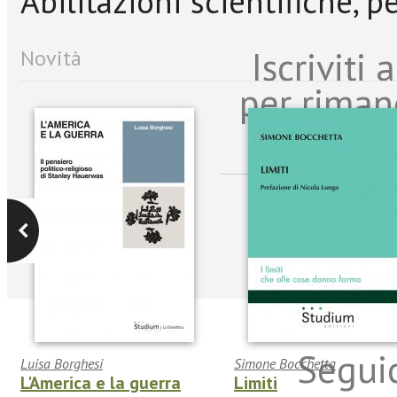
Abilitazioni scientifiche, p
Iscriviti
Novità
per riman
sulle n
Seguic
Luisa Borghesi
Simone Bocchetta
L'America e la guerra
Limiti