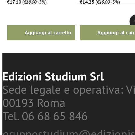
€17.10
(
€18.00
-5%)
€14.25
(
€15.00
-5%)
Twitter
Aggiungi al carrello
Aggiungi al carr
Edizioni Studium Srl
Sede legale e operativa: Vi
00193 Roma
Tel. 06 68 65 846
gruppostudium@edizionis