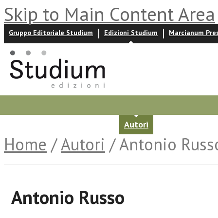
Skip to Main Content Area
Gruppo Editoriale Studium
Edizioni Studium
Marcianum Pre
Promozioni
Prossime uscite
Autori
News ed event
Home
/
Autori
/ Antonio Russ
Antonio Russo