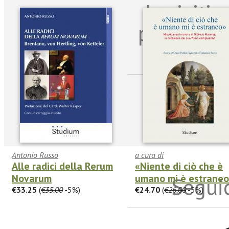
Iscriviti
per riman
sulle n
Antonio Russo
a cura di
Alle radici della Rerum
«Niente di ciò che è
Novarum
umano mi è estrane
Seguic
€33.25
(
€35.00
-5%)
€24.70
(
€26.00
-5%)