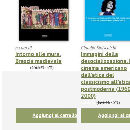
a cura di
Claudio Siniscalchi
Intorno alle mura.
Immagini della
Brescia medievale
desocializzazione. I
cinema americano
€47.50
(
€50.00
-5%)
dall'etica del
classicismo all'etic
postmoderna (1960
2000)
€20.42
(
€21.50
-5%)
Aggiungi al carrello
Aggiungi al ca