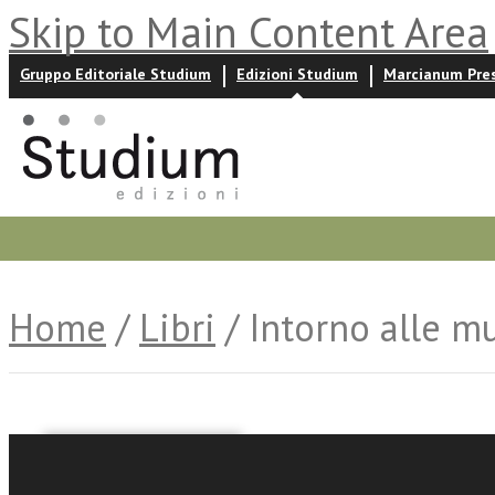
Skip to Main Content Area
Gruppo Editoriale Studium
Edizioni Studium
Marcianum Pre
Promozioni
Prossime uscite
Autori
News ed event
Home
/
Libri
/ Intorno alle m
Ilaria Maddalena Volta