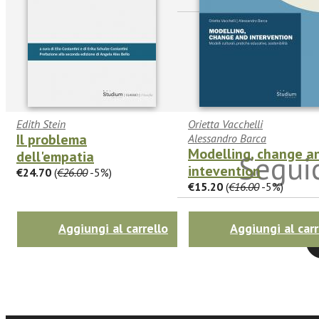
Edith Stein
Orietta Vacchelli
Il problema
Alessandro Barca
Modelling, change a
dell'empatia
Seguic
intevention
€24.70
(
€26.00
-5%)
€15.20
(
€16.00
-5%)
Aggiungi al carrello
Aggiungi al carr
Twitter