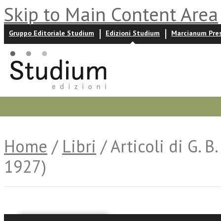
Skip to Main Content Area
Gruppo Editoriale Studium
Edizioni Studium
Marcianum Pre
Promozioni
Prossime uscite
Autori
News ed event
Home
/
Libri
/ Articoli di G. 
1927)