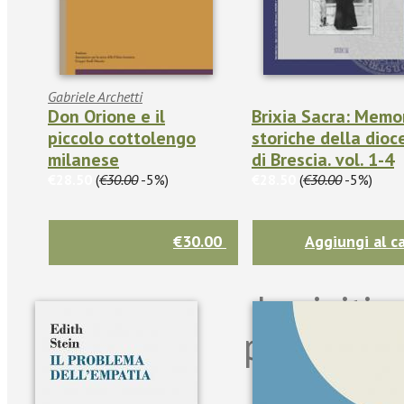
Gabriele Archetti
Don Orione e il
Brixia Sacra: Memo
piccolo cottolengo
storiche della dioc
milanese
di Brescia. vol. 1-4
€28.50
(
€30.00
-5%)
€28.50
(
€30.00
-5%)
€30.00
Aggiungi al ca
Iscriviti
per riman
sulle n