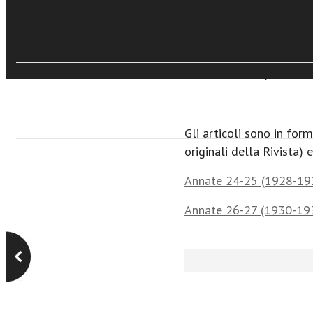
Il libro
23, 6
Tradizione e Storicismo
2
Unità di pensiero
23, 9
In via
23, 11
Il Rivelatore
23, 11
Gli articoli sono in for
originali della Rivista) 
Annate 24-25 (1928-19
Annate 26-27 (1930-19