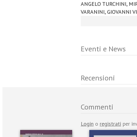
ANGELO TURCHINI, MI
VARANINI, GIOVANNI V
Eventi e News
Recensioni
Commenti
Login
o
registrati
per in