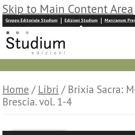
Skip to Main Content Area
Gruppo Editoriale Studium
Edizioni Studium
Marcianum Pre
Promozioni
Prossime uscite
Autori
News ed event
Home
/
Libri
/ Brixia Sacra: M
Brescia. vol. 1-4