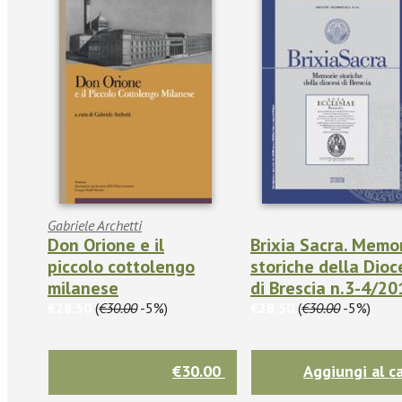
Gabriele Archetti
Don Orione e il
Brixia Sacra. Memo
piccolo cottolengo
storiche della Dioc
milanese
di Brescia n.3-4/20
€28.50
(
€30.00
-5%)
€28.50
(
€30.00
-5%)
€30.00
Aggiungi al ca