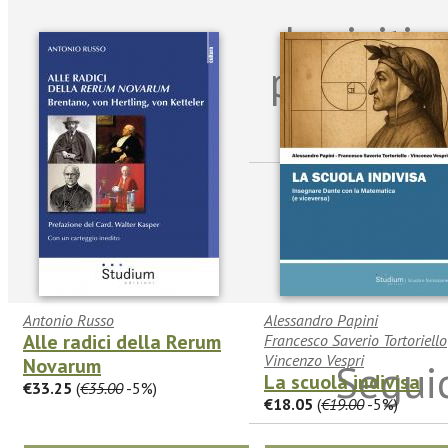
Iscriviti
per riman
sulle n
Antonio Russo
Alessandro Papini
Alle radici della Rerum
Francesco Saverio Tortoriello
Vincenzo Vespri
Novarum
Seguic
La scuola indivisa
€33.25
(
€35.00
-5%)
€18.05
(
€19.00
-5%)