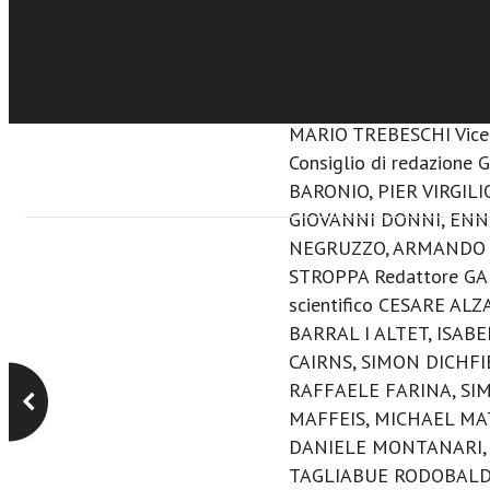
DALL’ASSOCIAZIONE PE
BRESCIANA Sede: Via Ga
tel. 030.40233
www.brix
Terza serie - Anno XVIII
MARIO TREBESCHI Vice 
Consiglio di redazion
BARONIO, PIER VIRGIL
GIOVANNI DONNI, ENN
NEGRUZZO, ARMANDO 
STROPPA Redattore GA
scientifico CESARE ALZ
BARRAL I ALTET, ISA
CAIRNS, SIMON DICHF
RAFFAELE FARINA, SI
MAFFEIS, MICHAEL MA
DANIELE MONTANARI,
TAGLIABUE RODOBALDO