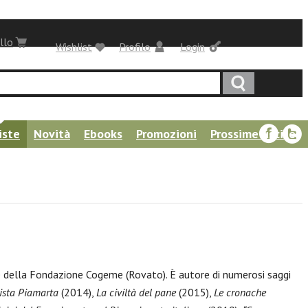
llo
Wishlist
Profilo
Login
iste
Novità
Ebooks
Promozioni
Prossime uscite
) e della Fondazione Cogeme (Rovato). È autore di numerosi saggi
tista Piamarta
(2014),
La civiltà del pane
(2015),
Le cronache