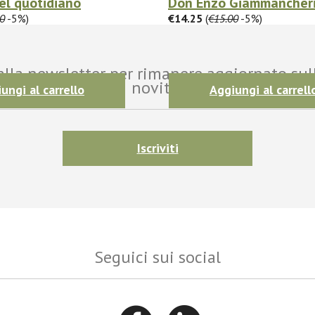
nel quotidiano
Don Enzo Giammancher
0
-5%)
€14.25
(
€15.00
-5%)
i alla newsletter per rimanere aggiornato sul
novità!
ungi al carrello
Aggiungi al carrell
Iscriviti
Seguici sui social