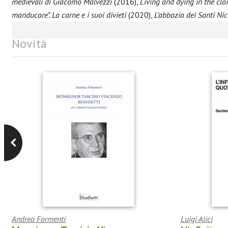
medievali di Giacomo Malvezzi
(2016),
Living and dying in the cloi
manducare”. La carne e i suoi divieti
(2020),
L’abbazia dei Santi Ni
Novità
Andrea Formenti
Luigi Alici