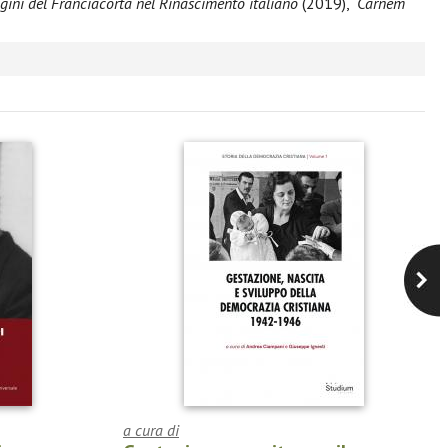
igini del Franciacorta nel Rinascimento italiano
(2019),
“Carnem
a cura di