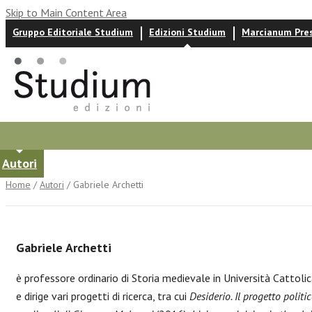
Skip to Main Content Area
Gruppo Editoriale Studium
Edizioni Studium
Marcianum Pre
Autori
News ed eventi
Recensioni
Home
/
Autori
/ Gabriele Archetti
Gabriele Archetti
è professore ordinario di Storia medievale in Università Cattol
e dirige vari progetti di ricerca, tra cui
Desiderio. Il progetto polit