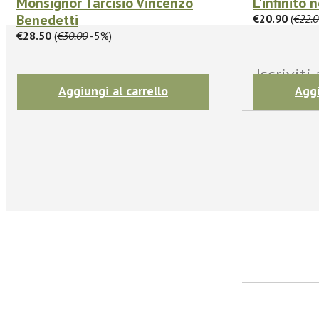
Monsignor Tarcisio Vincenzo
L'infinito 
Benedetti
€20.90
(
€22.0
€28.50
(
€30.00
-5%)
Iscrivit
Aggiungi al carrello
Aggi
facebook
Twitter