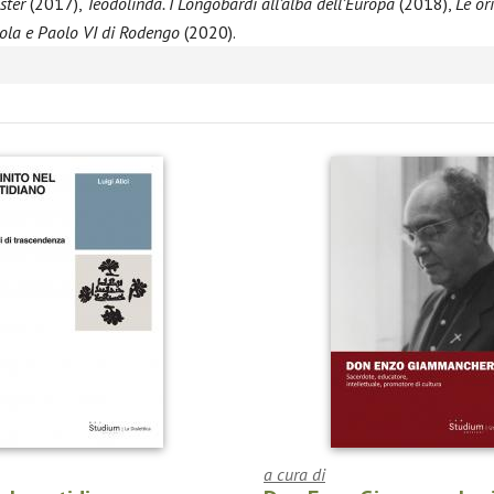
ster
(2017),
Teodolinda. I Longobardi all’alba dell’Europa
(2018),
Le or
cola e Paolo VI di Rodengo
(2020).
a cura di