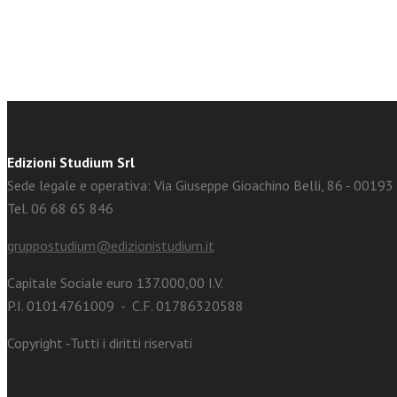
Edizioni Studium Srl
Sede legale e operativa: Via Giuseppe Gioachino Belli, 86 - 0019
Tel. 06 68 65 846
gruppostudium@edizionistudium.it
Capitale Sociale euro 137.000,00 I.V.
P.I. 01014761009 - C.F. 01786320588
Copyright -Tutti i diritti riservati