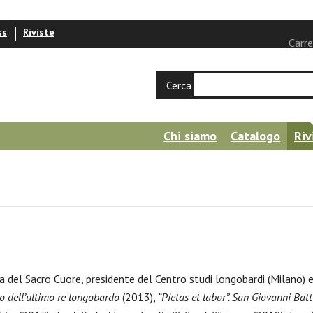
ss
Riviste
Carre
Cerca
Chi siamo
Catalogo
Riv
ica del Sacro Cuore, presidente del Centro studi longobardi (Milano
ico dell’ultimo re longobardo
(2013),
“Pietas et labor”. San Giovanni Bat