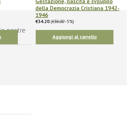
i
Gestazione, nascita e sviluppo
della Democrazia Cristiana 1942-
1946
€34.20
(
€36.00
-5%)
le nostre
o
Aggiungi al carrello