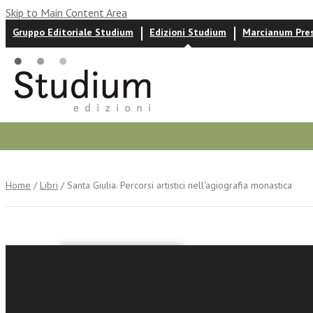
Skip to Main Content Area
Gruppo Editoriale Studium
Edizioni Studium
Marcianum Pre
Autori
News ed eventi
Recensioni
Home
/
Libri
/ Santa Giulia. Percorsi artistici nell'agiografia monastica
Francesca Str
Santa Giu