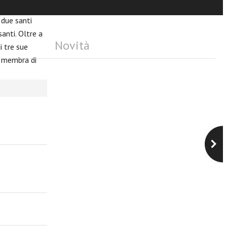
he quel tempio
 due santi
santi. Oltre a
Novità
i tre sue
le membra di