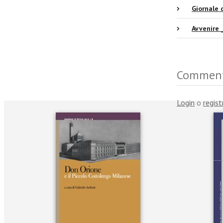
Giornale 
Avvenire
Commen
Login
o
regist