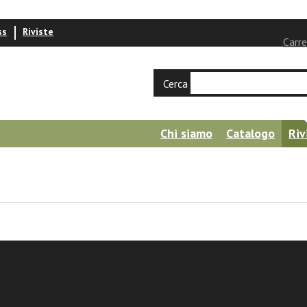
ss
Riviste
Carre
Cerca
Chi siamo
Catalogo
Riv
oppa
lia. Percorsi artistici nell'agiografia monas