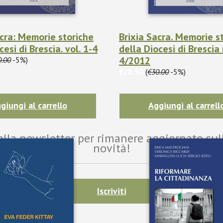
acra: Memorie storiche
Brixia Sacra. Memorie s
cesi di Brescia. vol. 1-4
della Diocesi di Brescia 
4/2012
0.00
-5%)
€28.50
(
€30.00
-5%)
giungi al carrello
Aggiungi al carrell
i alla newsletter per rimanere aggiornato sul
novità!
Iscriviti