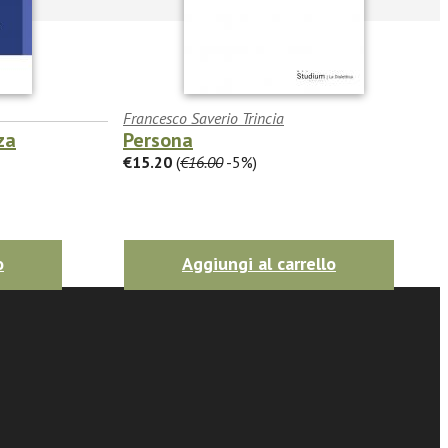
Francesco Saverio Trincia
za
Persona
€15.20
(
€16.00
-5%)
o
Aggiungi al carrello