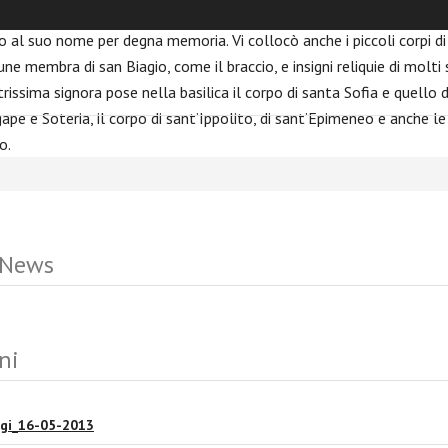
rgine e martire cartaginese Giulia, portato dalla Corsica, e volle c
 al suo nome per degna memoria. Vi collocò anche i piccoli corpi di
une membra di san Biagio, come il braccio, e insigni reliquie di molti 
strissima signora pose nella basilica il corpo di santa Sofia e quello d
 Agape e Soteria, il corpo di sant’Ippolito, di sant’Epimeneo e anche 
o.
 News
ni
ggi_16-05-2013