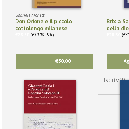
Gabriele Archetti
Don Orione e il piccolo
Brixia S
cottolengo milanese
della dio
€28.50
(
€30.00
-5%)
€28.50
(
€3
€30.00
Ag
Iscrivit