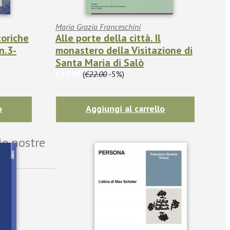
Maria Grazia Franceschini
toriche
Alle porte della città. Il
n.3-
monastero della Visitazione di
Santa Maria di Salò
€20.90
(
€22.00
-5%)
o
Aggiungi al carrello
le nostre