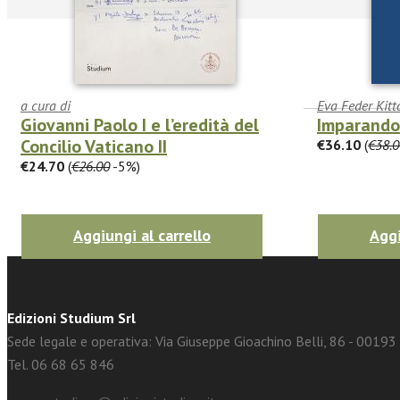
a cura di
Eva Feder Kitt
Giovanni Paolo I e l’eredità del
Imparando 
Concilio Vaticano II
€36.10
(
€38.0
facebook
Twitter
€24.70
(
€26.00
-5%)
Aggiungi al carrello
Aggi
Edizioni Studium Srl
Sede legale e operativa: Via Giuseppe Gioachino Belli, 86 - 0019
Tel. 06 68 65 846