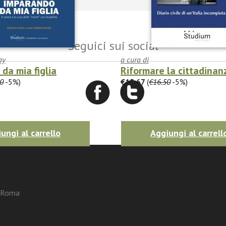
Seguici sui social
ay
a cura di
da mia figlia
Riformare la cittadinan
0
-5%)
€15.67
(
€16.50
-5%)
ungi al carrello
Aggiungi al carrell
3 Roma