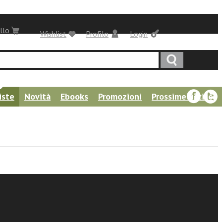
llo
Wishlist
Profilo
Login
iste
Novità
Ebooks
Promozioni
Prossime uscite
tica