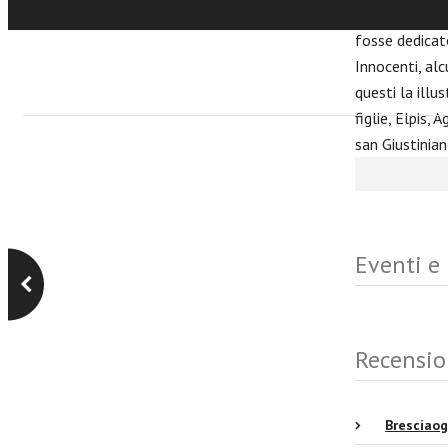
della santa ve
fosse dedicato
Innocenti, alc
questi la illu
figlie, Elpis,
san Giustinian
Eventi e
Recensio
Bresciao