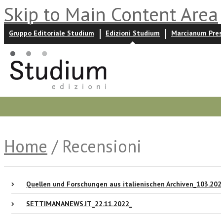
Skip to Main Content Area
Gruppo Editoriale Studium
Edizioni Studium
Marcianum Pre
Promozioni
Prossime uscite
Autori
News ed event
Home
/ Recensioni
Quellen und Forschungen aus italienischen Archiven_103.20
SETTIMANANEWS.IT_22.11.2022_