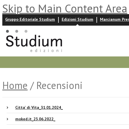
Skip to Main Content Area
Gruppo Editoriale Studium
Edizioni Studium
Marcianum Pre
Promozioni
Prossime uscite
Autori
News ed event
Home
/ Recensioni
Citta' di Vita_31.01.2024_
moked.it_23.06.2022_