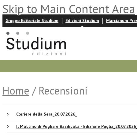
Skip to Main Content Area
Gruppo Editoriale Studium
Edizioni Studium
Marcianum Pre
Promozioni
Prossime uscite
Autori
News ed event
Home
/ Recensioni
Corriere della Sera_20.07.2026_
Il Mattino di Puglia e Basilicata - Edizione Puglia_20.07.2026