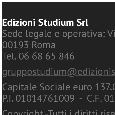
Edizioni Studium Srl
Sede legale e operativa: Vi
00193 Roma
Tel. 06 68 65 846
gruppostudium@edizionis
Capitale Sociale euro 137.0
P.I. 01014761009 - C.F. 
Copyright -Tutti i diritti ris