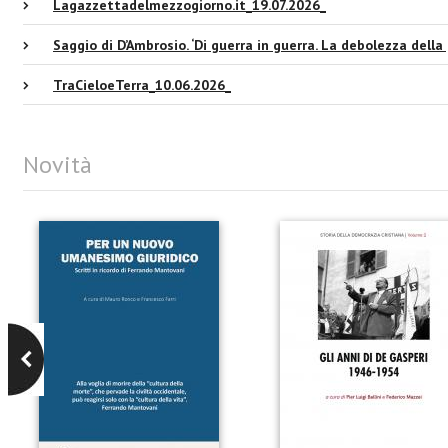
Lagazzettadelmezzogiorno.it_19.07.2026_
Saggio di D’Ambrosio. ‘Di guerra in guerra. La debolezza della
TraCieloeTerra_10.06.2026_
Novità