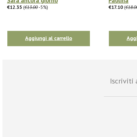
Sarà ancora giorno
Paolina
€12.35
(
€13.00
-5%)
€17.10
(
€18.0
Aggiungi al carrello
Aggi
Iscrivit