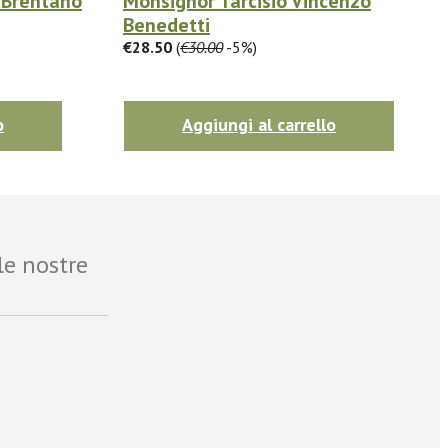
. Brentano
Monsignor Tarcisio Vincenzo
Benedetti
€28.50
(
€30.00
-5%)
o
Aggiungi al carrello
le nostre