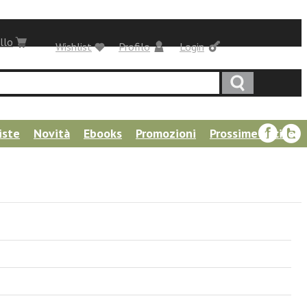
llo
Wishlist
Profilo
Login
iste
Novità
Ebooks
Promozioni
Prossime uscite