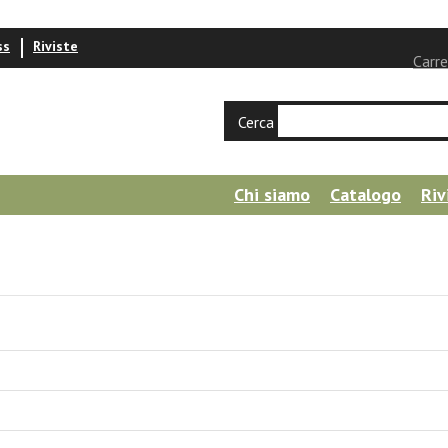
ss
Riviste
Carre
Cerca
Chi siamo
Catalogo
Riv