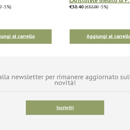
L'Aristotele inedito di F
0
-5%)
€30.40
(
€32.00
-5%)
ungi al carrello
Aggiungi al carrell
i alla newsletter per rimanere aggiornato sul
novità!
Iscriviti