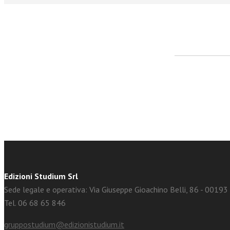
facebook
Twitter
Edizioni Studium Srl
Sede legale e operativa: Via Giuseppe Gioachino Belli, 86 - 0019
Tel. 06 68 65 846
gruppostudium@edizionistudium.it