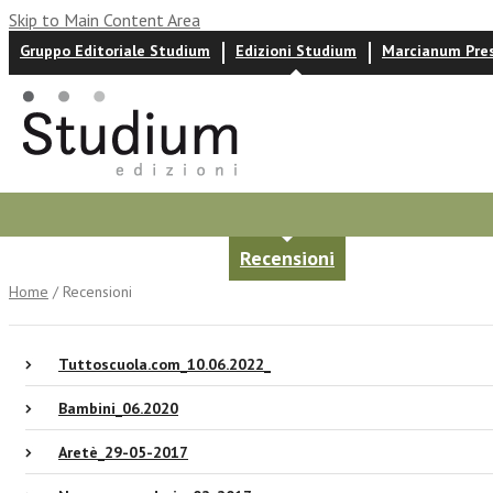
Skip to Main Content Area
Gruppo Editoriale Studium
Edizioni Studium
Marcianum Pre
Autori
News ed eventi
Recensioni
Home
/ Recensioni
Tuttoscuola.com_10.06.2022_
Bambini_06.2020
Aretè_29-05-2017