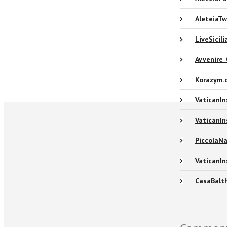
AleteiaT
LiveSicil
Avvenire
Korazym.
VaticanIn
VaticanI
PiccolaN
VaticanIn
CasaBalth