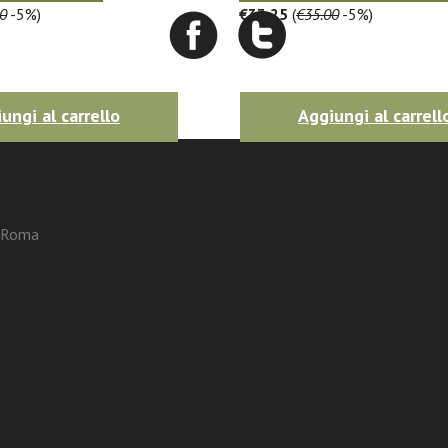
0
-5%)
€33.25
(
€35.00
-5%)
ungi al carrello
Aggiungi al carrell
3 Roma