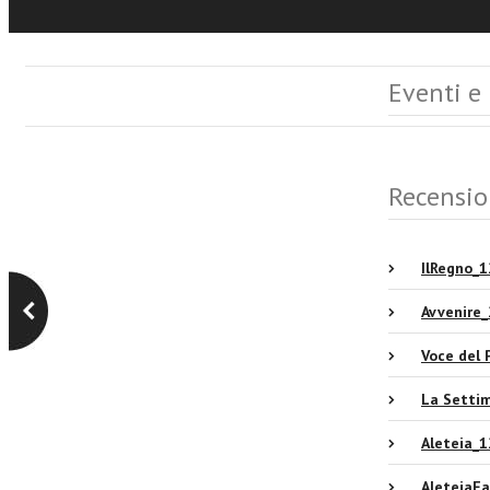
Eventi e
Recensio
IlRegno_
Avvenire
Voce del
La Setti
Aleteia_
AleteiaF