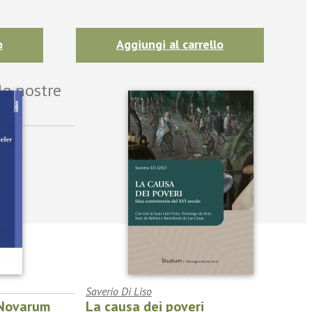
o
Aggiungi al carrello
le nostre
Saverio Di Liso
 Novarum
La causa dei poveri