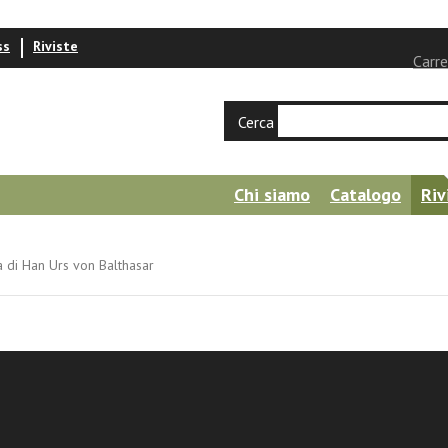
ss
Riviste
Carre
Cerca
Chi siamo
Catalogo
Riv
ia di Han Urs von Balthasar
ria Minutella
ogia cristologico-trinitaria di Han Urs von 