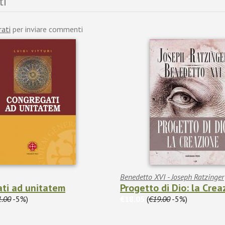
ti
rati
per inviare commenti
Benedetto XVI - Joseph Ratzinger
ti ad unitatem
Progetto di Dio: la Crea
1.00
-5%)
€18.05
(
€19.00
-5%)