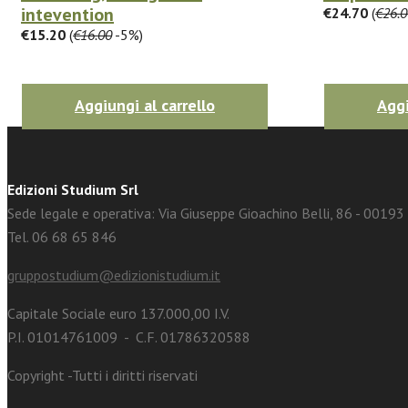
intevention
€24.70
(
€26.0
facebook
Twitter
€15.20
(
€16.00
-5%)
Aggiungi al carrello
Aggi
Edizioni Studium Srl
Sede legale e operativa: Via Giuseppe Gioachino Belli, 86 - 0019
Tel. 06 68 65 846
gruppostudium@edizionistudium.it
Capitale Sociale euro 137.000,00 I.V.
P.I. 01014761009 - C.F. 01786320588
Copyright -Tutti i diritti riservati