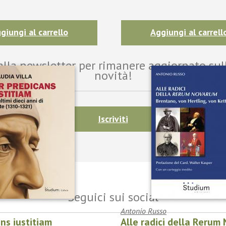
giungi al carrello
Aggiungi al carrell
i alla newsletter per rimanere aggiornato sul
novità!
Iscriviti
Seguici sui social
Antonio Russo
ans iustitiam
Alle radici della Rerum