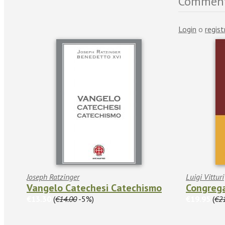
Commen
Login
o
regist
Joseph Ratzinger
Luigi Vitturi
Vangelo Catechesi Catechismo
Congrega
€13.30
(
€14.00
-5%)
€19.95
(
€2