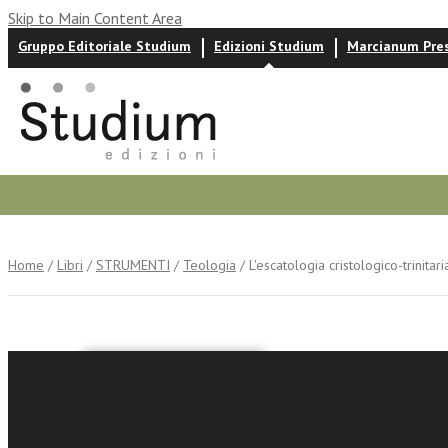
Skip to Main Content Area
Gruppo Editoriale Studium
Edizioni Studium
Marcianum Pre
Autori
News ed eventi
Recensioni
Home
/
Libri
/
STRUMENTI
/
Teologia
/ L'escatologia cristologico-trinitar
Alessandro Ma
L'escatol