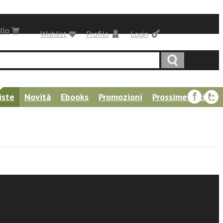
llo
Wishlist
Profilo
Login
iste
Novità
Ebooks
Promozioni
Prossime uscite
Balthasar