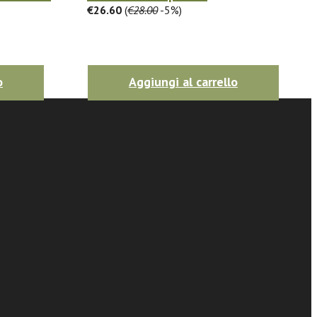
€26.60
(
€28.00
-5%)
o
Aggiungi al carrello