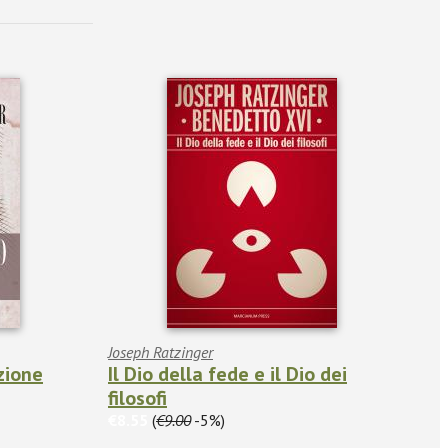
Joseph Ratzinger
zione
Il Dio della fede e il Dio dei
filosofi
€8.55
(
€9.00
-5%)