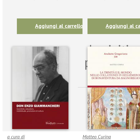
Aggiungi al carrello
Aggiungi al ca
Iscriviti
per riman
sulle n
a cura di
Matteo Curina