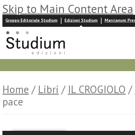
Skip to Main Content Area
Gruppo Editoriale Studium
Edizioni Studium
Marcianum Pre
Promozioni
Prossime uscite
Autori
News ed event
Home
/
Libri
/
IL CROGIOLO
/
pace