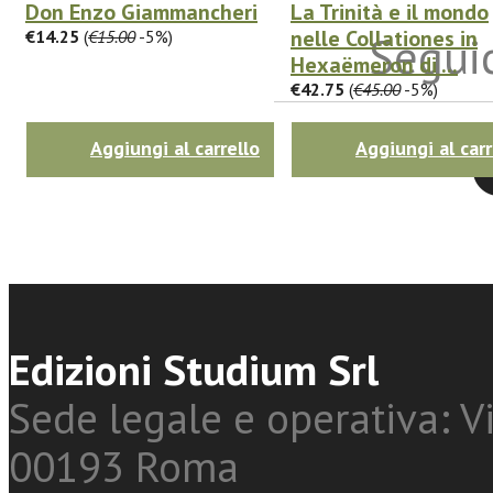
Don Enzo Giammancheri
La Trinità e il mondo
nelle Collationes in
€14.25
(
€15.00
-5%)
Seguic
Hexaëmeron di ...
€42.75
(
€45.00
-5%)
Aggiungi al carrello
Aggiungi al carr
Twitter
Edizioni Studium Srl
Sede legale e operativa: Vi
00193 Roma