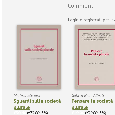
Commenti
Login
o
registrati
per in
Michela Sterpini
Gabriel Richi Alberti
Sguardi sulla società
Pensare la società
plurale
plurale
€30.40
(
€32.00
-5%)
€19.00
(
€20.00
-5%)